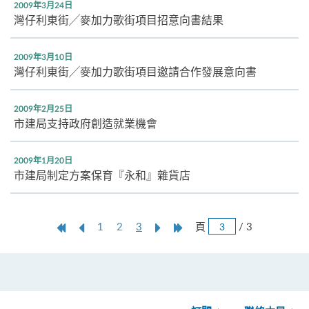
2009年3月24日
灣仔利東街╱麥加力歌街項目招意向書結果
2009年3月10日
灣仔利東街╱麥加力歌街項目邀請合作發展意向書
2009年2月25日
市建局支持政府創造就業機會
2009年1月20日
市建局制定方案保育『永和』雜貨店
跳
第
上
本
Next
Last
頁
/ 3
1
2
3
頁
一
一
頁
Page
Page
頁
頁