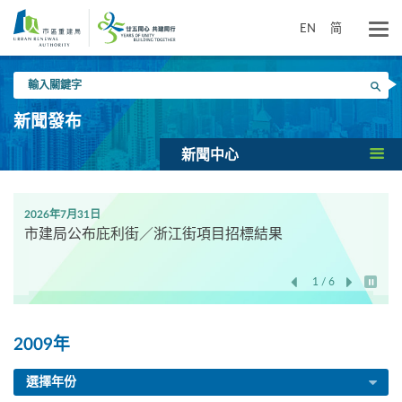
跳
到
EN
简
主
要
輸
內
搜尋
入
容
關
新聞發布
鍵
字
新聞中心
2026年7月31日
市建局公布庇利街／浙江街項目招標結果
1 / 6
開始/
2009年
選擇年份