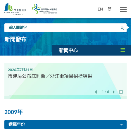
跳
到
EN
简
主
要
輸
內
搜尋
入
容
關
新聞發布
鍵
字
新聞中心
2026年7月31日
市建局公布庇利街／浙江街項目招標結果
1 / 6
開始/
2009年
選擇年份