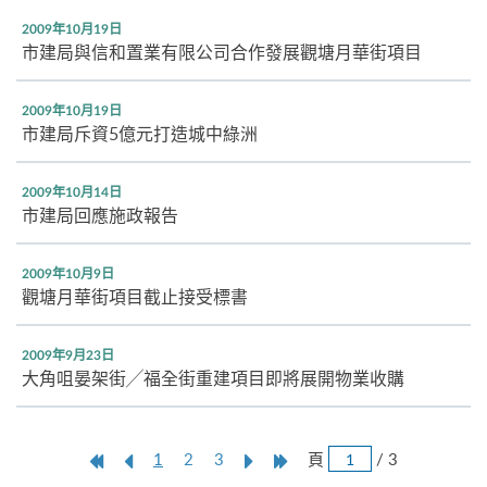
2009年10月19日
市建局與信和置業有限公司合作發展觀塘月華街項目
2009年10月19日
市建局斥資5億元打造城中綠洲
2009年10月14日
市建局回應施政報告
2009年10月9日
觀塘月華街項目截止接受標書
2009年9月23日
大角咀晏架街╱福全街重建項目即將展開物業收購
跳
第
上
本
Next
Last
頁
/ 3
1
2
3
頁
一
一
頁
Page
Page