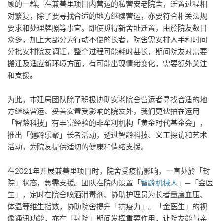
顾的一群。在兼善里项目内营运的私营安老院舍，迁置过程相
对繁复，除了要寻找合适的地方继续营运，亦要符合相关法规
要求和处理牌照等事宜。即使觅得新舍址迁置，由於院友数目
众多，加上大部分为行动不便的长者，院舍需安排人手和时间
分批安排院友调迁，整个过程可能耗时甚长，期间院友对需要
搬迁及适应新环境方面，有可能出现情绪变化，需要额外关注
和支援。
为此，市建局团队除了积极协助安老院舍营运者寻找合适的地
方继续营运、妥善安置受影响的院友外，我们更伙拍在运用
「智龄科技」有丰富经验的非牟利机构「黄金时代基金会」，
推出「健龄乐聚」长者活动，透过智龄科技、义工探访和艺术
活动，为院友提供适切的健康和情绪支援。
在2021年开展兼善里项目时，院舍受疫情影响，一直处於「封
院」状态，急需支援。团队在院内设置「
智龄机械人
」—「金医
生」，定时在院舍喷洒消毒剂、协助护理员为长者量度血压、
体温等维生指数，协助院舍提升「抗疫力」。「金医生」的视
像通讯功能，亦在「封院」期间发挥重要作用，让院友能与亲