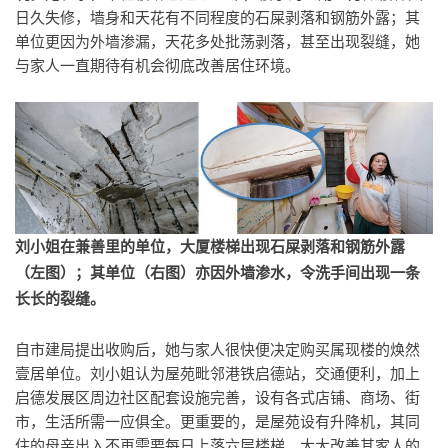
日久失修，墙身和天花有不同程度的石屎剥落和钢筋外露；其
单位更因为外墙渗漏，天花多处批荡剥落，甚至出现裂缝，她
与家人一直期待有机会彻底改善居住环境。
刘小姐在
兼善里的
单位，大厦楼梯出现石屎剥落和钢筋外露
（左图）；其单位（右图）亦因外墙渗水，令洗手间出现一条
长长的裂缝。
自市建局提出收购后，她与家人很快便决定购买属现楼的焕然
壹居单位。刘小姐认为屋苑毗邻港铁启德站，交通便利，加上
启德发展区周边社区配套设施完善，设有各式店铺、商场、街
市，生活所需一应俱全。更重要的，是屋苑设有升降机，其同
住的母亲出入不再需要每日上落六层楼梯，大大改善其家人的