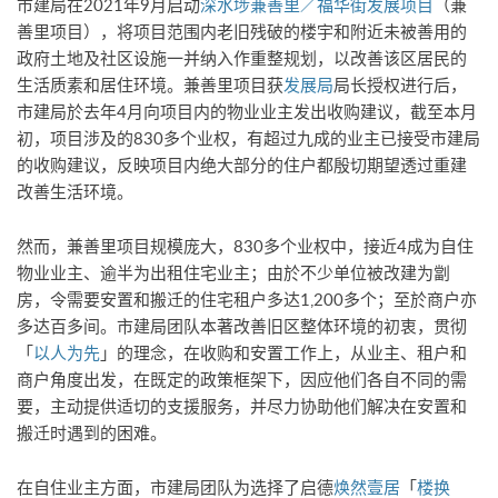
市建局在2021年9月启动
深水埗兼善里／福华街发展项目
（兼
善里项目），将项目范围内老旧残破的楼宇和附近未被善用的
政府土地及社区设施一并纳入作重整规划，以改善该区居民的
生活质素和居住环境。兼善里项目获
发展局
局长授权进行后，
市建局於去年4月向项目内的物业业主发出收购建议，截至本月
初，项目涉及的830多个业权，有超过九成的业主已接受市建局
的收购建议，反映项目内绝大部分的住户都殷切期望透过重建
改善生活环境。
然而，兼善里项目规模庞大，830多个业权中，接近4成为自住
物业业主、逾半为出租住宅业主；由於不少单位被改建为劏
房，令需要安置和搬迁的住宅租户多达1,200多个；至於商户亦
多达百多间。市建局团队本著改善旧区整体环境的初衷，贯彻
「
以人为先
」的理念，在收购和安置工作上，从业主、租户和
商户角度出发，在既定的政策框架下，因应他们各自不同的需
要，主动提供适切的支援服务，并尽力协助他们解决在安置和
搬迁时遇到的困难。
在自住业主方面，市建局团队为选择了启德
焕然壹居
「
楼换