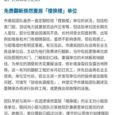
免费翻新焕然壹居「楼换楼」单位
市建局团队虽然一直定期检视「楼换楼」单位的状况，包括检
查门窗、测试电力装置是否运作正常等，但这些单位因长期无
人居住，部分位置会因通风不良、长时间受太阳直射等，出现
例如墙身和木门有细微裂纹。虽然不影响使用，但在观感上，
与刚落成时有明显落差。有见及此，市建局团队在这两名业主
拣选单位后，主动为他们免费进行翻新，当中包括更换单位房
间及厨厕的木门、门框和封口线、重铺单位的木地板和地脚
线、为单位的墙壁和天花重髹油漆、修补墙身裂纹及露台地砖
等。这一系列的翻新工程於本月初已完工，并先后由两名业主
验收。单位交付后，若业主进一步发现单位内的装修或设施有
问题，可填写「验收执漏报告」，并提交予市建局团队跟进及
委聘承办商进行执修工程，或更换出现故障的设施。
团队早前与其中一名选择焕然壹居「楼换楼」的业主刘小姐验
收单位，期间刘小姐与团队分享她现於兼善里单位居住的状
况。她表示，单位楼龄已超过50年，楼宇的公用地方如楼梯因