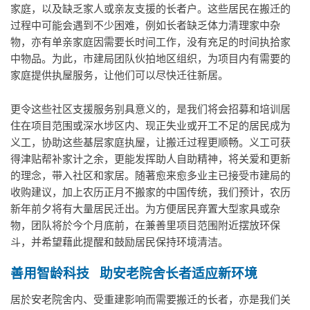
家庭，以及缺乏家人或亲友支援的长者户。这些居民在搬迁的
过程中可能会遇到不少困难，例如长者缺乏体力清理家中杂
物，亦有单亲家庭因需要长时间工作，没有充足的时间执拾家
中物品。为此，市建局团队伙拍地区组织，为项目内有需要的
家庭提供执屋服务，让他们可以尽快迁往新居。
更令这些社区支援服务别具意义的，是我们将会招募和培训居
住在项目范围或深水埗区内、现正失业或开工不足的居民成为
义工，协助这些基层家庭执屋，让搬迁过程更顺畅。义工可获
得津贴帮补家计之余，更能发挥助人自助精神，将关爱和更新
的理念，带入社区和家居。随著愈来愈多业主已接受市建局的
收购建议，加上农历正月不搬家的中国传统，我们预计，农历
新年前夕将有大量居民迁出。为方便居民弃置大型家具或杂
物，团队将於今个月底前，在兼善里项目范围附近摆放环保
斗，并希望藉此提醒和鼓励居民保持环境清洁。
善用智龄科技
助安老院舍长者
适应新环境
居於安老院舍内、受重建影响而需要搬迁的长者，亦是我们关