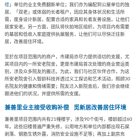
楼
」单位的业主免费翻新单位；我们亦为编配到公屋单位的独
居、「双老」或体弱的长者租户，因应其身体状况和生活所
需，度身设计新居，配置合适的家具和长者友善设施，让他们
居家安老。另一方面，团队将伙拍地区组织，为项目内有需要
的基层和低收入家庭提供执屋服务，让他们可以尽快迁往新
居，改善居住环境。
至於在项目范围内的商户，市建局亦尽力提供适切的支援，尤
其项目内的一所安老院舍，更是市建局首次处理的商业营运类
别，涉及众多院友的搬迁。为此，我们与社区伙伴合作，为这
所安老院舍引入智龄科技并透过义工探访和艺术活动，照顾30
名院友的健康和情绪需要；院友迁入新院舍后，我们亦会继续
跟进他们的状况，并提供所需的支援。
兼善里业主接受收购补偿
觅新居改善居住环境
兼善里项目范围内共有21幢楼宇，涉及90个街号，楼龄超过60
年。这些旧楼普遍严重失修，公用地方和单位内部都出现石屎
剥落、钢筋生锈外露，消防安全设施不足等；再加上劏房充