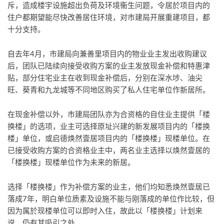
斥，造成楼宇设施超出负荷及环境衞生问题，令居於项目内的
住户都期望能尽快改善居住环境，对市建局开展重建项目，都
十分支持。
自去年4月，市建局向兼善里项目内的物业业主发出收购建议
后，团队已陆续向接受收购方案的业主发放现金补偿和特惠津
贴，部分住宅业主在收到现金补偿后，分别在深水埗、油尖
旺、葵青和九龙城等不同地区购买了私人住宅单位作新居所。
在现金补偿以外，市建局团队亦为合资格的自住业主提供「楼
换楼」的选项，业主可选择原址兴建的新发展项目内的「楼换
楼」单位，或启德焕然壹居项目内的「楼换楼」现楼单位。在
已接受收购方案的合资格业主中，两名业主选择以焕然壹居的
「楼换楼」现楼单位作为未来的新居。
选择「楼换楼」作为补偿方案的业主，他们均知悉焕然壹居已
落成7年，明白单位质素及设施不能与刚落成的单位作比较，但
因为属於现楼单位可以即时入住，故此以「楼换楼」计划来
说，仍有其吸引之处。