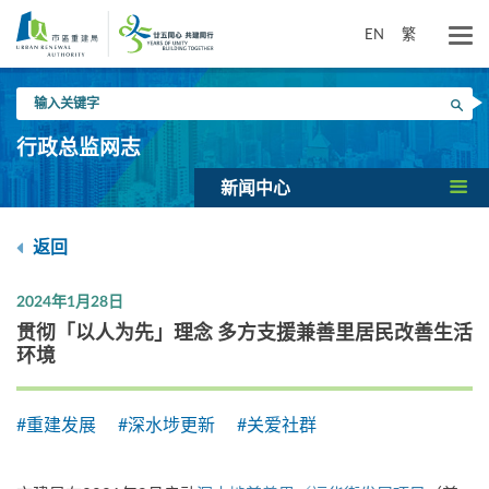
跳
到
EN
繁
主
要
输
内
搜寻
入
容
关
行政总监网志
键
字
新闻中心
返回
2024年1月28日
贯彻「以人为先」理念 多方支援兼善里居民改善生活
环境
#重建发展
#深水埗更新
#关爱社群