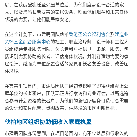
庭，在获编配搬迁至公屋单位后，为他们度身设计合适的家
具，以及增添长者友善的家居设备，照顾他们现在和未来身体
状况的需要，让他们能居家安老。
在这个计划下，市建局团队伙拍
香港圣公会福利协会
及
建造业
关怀基金综合服务中心
的社工、职业治疗师、设计师和工程人
员组成跨专业服务团队，为长者租户提供「一条龙」服务，包
括识别需要协助的长者、评估身体状况，并制订适切需要的家
居设计，继而为单位配置合适的家具和长者友善设备，改善居
住环境。
在兼善里项目内，市建局团队已经初步识别了即将获编配上公
屋单位的长者租户，团队现正进行家访和专业评估，以甄选符
合参与计划资格的长者户，为他们的新居所度身订造切合需要
的设计和家具配置，贯彻改善居住环境的市区更新目标。
伙拍地区组织协助低收入家庭执屋
市建局团队亦留意到，在项目范围内，有不少基层和低收入的