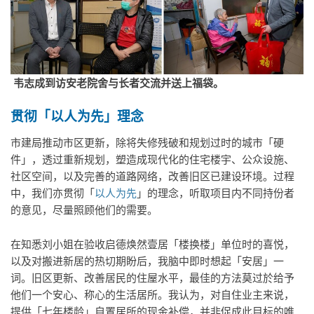
韦志成到访安老院舍与长者交流并送上福袋。
贯彻「以人为先」理念
市建局推动市区更新，除将失修残破和规划过时的城市「硬
件」，透过重新规划，塑造成现代化的住宅楼宇、公众设施、
社区空间，以及完善的道路网络，改善旧区已建设环境。过程
中，我们亦贯彻「
以人为先
」的理念，听取项目内不同持份者
的意见，尽量照顾他们的需要。
在知悉刘小姐在验收启德焕然壹居「楼换楼」单位时的喜悦，
以及对搬进新居的热切期盼后，我脑中即时想起「安居」一
词。旧区更新、改善居民的住屋水平，最佳的方法莫过於给予
他们一个安心、称心的生活居所。我认为，对自住业主来说，
提供「七年楼龄」自置居所的现金补偿，并非促成此目标的唯