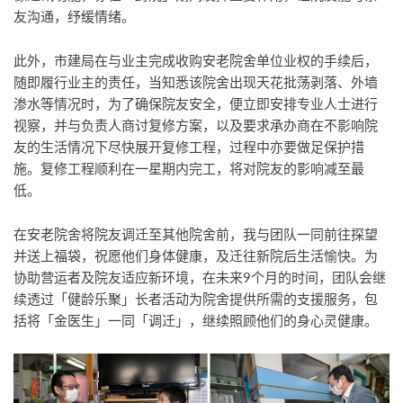
友沟通，纾缓情绪。
此外，市建局在与业主完成收购安老院舍单位业权的手续后，
随即履行业主的责任，当知悉该院舍出现天花批荡剥落、外墙
渗水等情况时，为了确保院友安全，便立即安排专业人士进行
视察，并与负责人商讨复修方案，以及要求承办商在不影响院
友的生活情况下尽快展开复修工程，过程中亦要做足保护措
施。复修工程顺利在一星期内完工，将对院友的影响减至最
低。
在安老院舍将院友调迁至其他院舍前，我与团队一同前往探望
并送上福袋，祝愿他们身体健康，及迁往新院后生活愉快。为
协助营运者及院友适应新环境，在未来9个月的时间，团队会继
续透过「健龄乐聚」长者活动为院舍提供所需的支援服务，包
括将「金医生」一同「调迁」，继续照顾他们的身心灵健康。