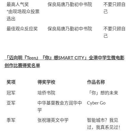
最高人气奖
保良局唐乃勤初中书院
不要只顾自
*由现场观众投票
己
选出
最佳观众反应奖
保良局唐乃勤初中书院
不要只顾自
己
「迈向明『Teen』『你』想SMART CITY」全港中学生微电影
创作比赛得奖名单
奖项
得奖学校
作品名称
冠军
培侨书院
「你」想的未来
亚军
中华基督教会方润华中
Cyber Go
学
季军
张祝珊英文中学
智能城市？我见
过，我真系见过！