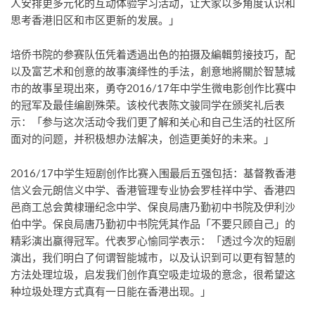
人安排更多元化的互动体验学习活动，让大家以多角度认识和
思考香港旧区和市区更新的发展。」
培侨书院的参赛队伍凭着透過出色的拍摄及編輯剪接技巧，配
以及富艺术和创意的故事演绎性的手法，創意地將關於智慧城
市的故事呈現出來，勇夺2016/17年中学生微电影创作比赛中
的冠军及最佳编剧殊荣。该校代表陈文骏同学在颁奖礼后表
示：「参与这次活动令我们更了解和关心和自己生活的社区所
面对的问题，并积极想办法解决，创造更美好的未来。」
2016/17中学生短剧创作比赛入围最后五强包括：基督教香港
信义会元朗信义中学、香港管理专业协会罗桂祥中学、香港四
邑商工总会黄棣珊纪念中学、保良局唐乃勤初中书院及伊利沙
伯中学。保良局唐乃勤初中书院凭其作品「不要只顾自己」的
精彩演出赢得冠军。代表罗心愉同学表示：「透过今次的短剧
演出，我们明白了何谓智能城市，以及认识到可以更有智慧的
方法处理垃圾，启发我们创作真空吸走垃圾的意念，很希望这
种垃圾处理方式真有一日能在香港出现。」