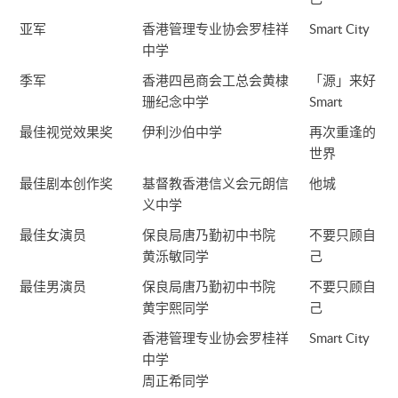
亚军
香港管理专业协会罗桂祥
Smart City
中学
季军
香港四邑商会工总会黄棣
「源」来好
珊纪念中学
Smart
最佳视觉效果奖
伊利沙伯中学
再次重逢的
世界
最佳剧本创作奖
基督教香港信义会元朗信
他城
义中学
最佳女演员
保良局唐乃勤初中书院
不要只顾自
黄泺敏同学
己
最佳男演员
保良局唐乃勤初中书院
不要只顾自
黄宇熙同学
己
香港管理专业协会罗桂祥
Smart City
中学
周正希同学