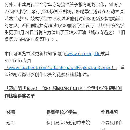
另外，市建局在今个学年亦与流通管子教育剧场合作，到访了
27间中小学，举行了30场巡回剧场，鼓勵學生透过在互动表演
艺术活动中，鼓励学生表达及讨论他们对市区更新及智慧城市
的意见。巡回剧场共有超过4,600個名学生参与，其中十多名学
生更于3月24日当晚合力演出了压轴大汇演《城市奇遇之：「旧
慨唔去 SMART 嘅唔嚟」》。
市民可浏览市区更新探知馆网页
(
www.urec.org.hk
)
或其
Facebook专页
（
www.facebook.com/UrbanRenewalExplorationCentre
）
，重
温短剧及微电影创作比赛的花絮及精彩相片。
「迈向明『Teen』『你』想SMART CITY」全港中学生短剧创
作比赛得奖名单
奖项
得奖学校／学生
作品名称
冠军
保良局唐乃勤初中书院
不要只顾自
己