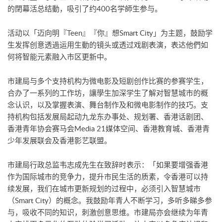
的閉幕活总结動，吸引了约400名学師生参与。
活动以「迈向明『Teen』『你』想Smart City」为主题，鼓励学
生发挥创意透過运用生動的镜头或透过戏剧表演，表达他們如
何将智能元素融入市区更新中。
市建局与多个支持机构为微电影及短剧创作比赛的参赛学生，
合办了一系列的工作坊，讓學生加深学生了解对智慧城市的概
念认识，以及掌握表演、舞台制作及和微电影制作的技巧。支
持机构包括发展局起动九龙东办事处、规划署、香港话剧团、
香港青年协会赛马会Media 21媒体空间、香港教育城、香港青
少年发展联会及香港影艺联盟。
市建局行政总监韦志成先生在致辞时表示：「如果要增强香港
作为国际城市的竞争力，提升市民生活的质素，令香港可以持
续发展，我们在城市更新规划的过程中，必须引入智慧城市
（Smart City）的概念。我鼓励年青人不断学习，多听多睇多参
与，吸收不同的知识，刺激创意思维。市建局亦会继续为年青