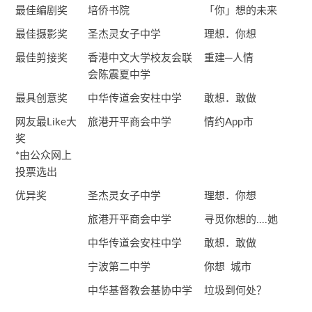
最佳编剧奖
培侨书院
「你」想的未来
最佳摄影奖
圣杰灵女子中学
理想．你想
最佳剪接奖
香港中文大学校友会联
重建─人情
会陈震夏中学
最具创意奖
中华传道会安柱中学
敢想．敢做
网友最Like大
旅港开平商会中学
情约
App
市
奖
*由公众网上
投票选出
优异奖
圣杰灵女子中学
理想．你想
旅港开平商会中学
寻觅你想的
....
她
中华传道会安柱中学
敢想．敢做
宁波第二中学
你想
城市
中华基督教会基协中学
垃圾到何处？