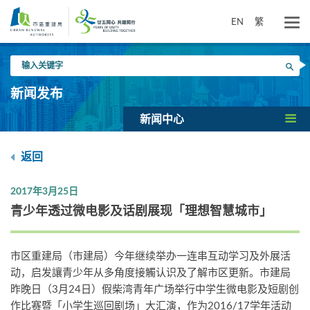
跳
到
EN
繁
主
要
输
内
搜寻
入
容
关
新闻发布
键
字
新闻中心
返回
2017年3月25日
青少年透过微电影及话剧展现「理想智慧城市」
市区重建局（市建局）今年继续举办一连串互动学习及外展活
动，启发讓青少年从多角度接觸认识及了解市区更新。市建局
昨晚日（3月24日）假柴湾青年广场举行中学生微电影及短剧创
作比赛暨「小学生巡回剧场」大汇演，作为2016/17学年活动