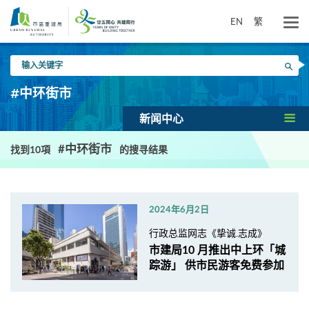
跳
到
EN
繁
主
要
输
内
搜寻
入
容
关
#中环街市
键
字
新闻中心
#中环街市
找到10項
的搜寻结果
2024年6月2日
行政总监网志《挚诚.志成》
市建局10 月推出中上环「城
踪游」 供市民游客免费参加