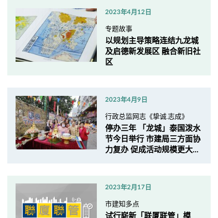
2023年4月12日
专题故事
以规划主导策略连结九龙城
及启德新发展区 融合新旧社
区
2023年4月9日
行政总监网志《挚诚.志成》
停办三年 「龙城」泰国泼水
节今日举行 市建局三方面协
力复办 促成活动规模更大...
2023年2月17日
市建知多点
试行崭新「联厦联管」模