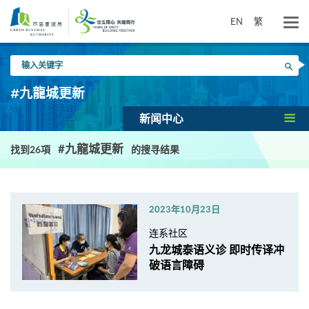
跳
到
EN
繁
主
要
输
内
搜寻
入
容
关
#九龍城更新
键
字
新闻中心
#九龍城更新
找到26項
的搜寻结果
2023年10月23日
连系社区
九龙城泰语义诊 即时传译冲
破语言障碍