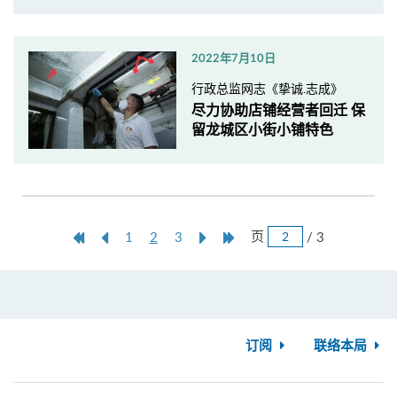
2022年7月10日
行政总监网志《挚诚.志成》
尽力协助店铺经营者回迁 保
留龙城区小街小铺特色
跳
第
上
本
Next
Last
页
/ 3
1
2
3
页
一
一
页
Page
Page
页
页
订阅
联络本局