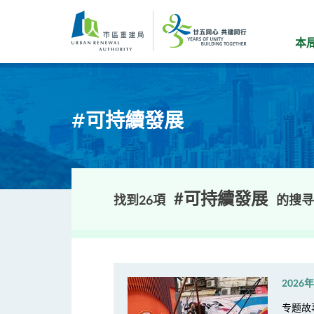
跳
到
主
本
要
内
容
#可持續發展
#可持續發展
找到26項
的搜寻
2026
专题故