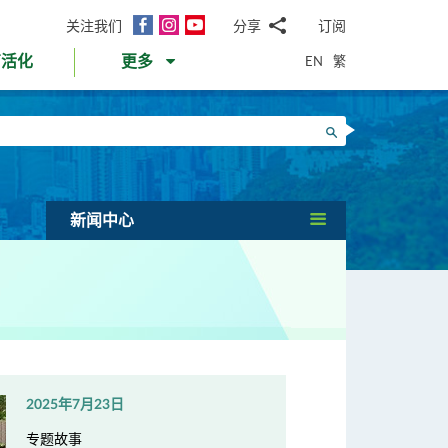
面
Instagram
YouTube
关注我们
分享
订阅
电
书
邮
EN
繁
育活化
更多
WhatsApp
微
面
信
Twitter
搜寻
书
LinkedIn
微
博
新闻中心
2025年7月23日
专题故事