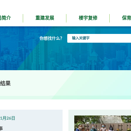
局简介
重建发展
楼宇复修
保
输
你想找什么？
入
关
键
字
结果
年1月26日
事