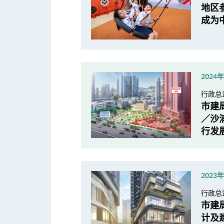
地区
成为
2024
行政总
市建
／沙
行发
2023
行政总
市建
计及