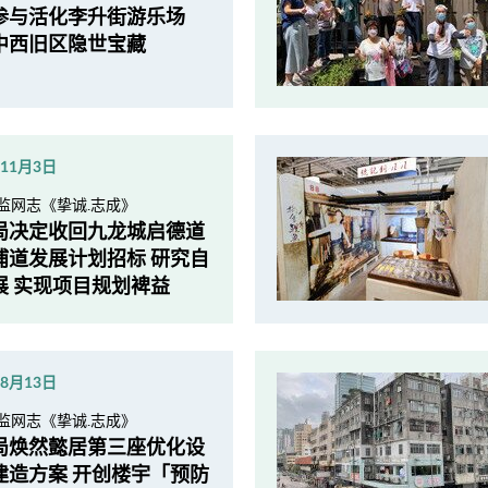
参与活化李升街游乐场
中西旧区隐世宝藏
年11月3日
监网志《挚诚.志成》
局决定收回九龙城启德道
浦道发展计划招标 研究自
展 实现项目规划裨益
年8月13日
监网志《挚诚.志成》
局焕然懿居第三座优化设
建造方案 开创楼宇「预防