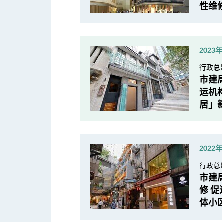
性维
2023
行政总
市建
运机
居」新
2022
行政总
市建
修 
体小