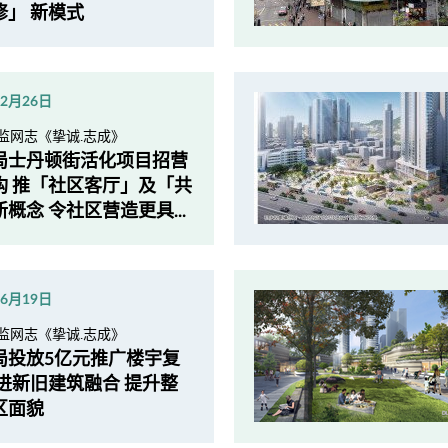
修」 新模式
年2月26日
监网志《挚诚.志成》
局士丹顿街活化项目招营
构 推「社区客厅」及「共
概念 令社区营造更具...
年6月19日
监网志《挚诚.志成》
局投放5亿元推广楼宇复
促进新旧建筑融合 提升整
区面貌