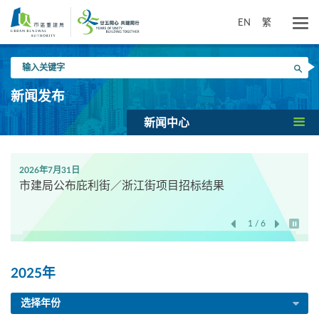
跳
到
EN
繁
主
要
输
内
搜寻
入
容
关
新闻发布
键
字
新闻中心
2026年7月31日
市建局公布庇利街／浙江街项目招标结果
1 / 6
开始/
2025年
选择年份