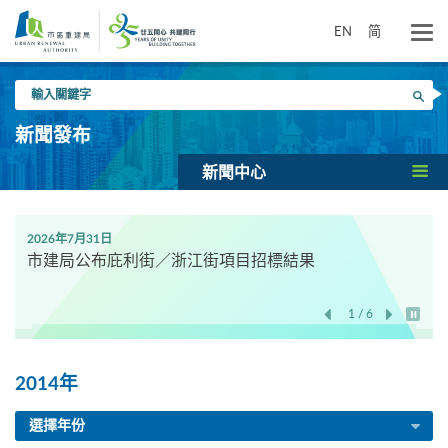
跳
到
EN
简
主
要
輸
內
搜尋
入
容
關
新聞發布
鍵
字
新聞中心
2026年7月31日
市建局公布庇利街／浙江街項目招標結果
1 / 6
開始/
2014年
選擇年份