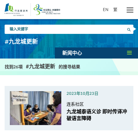
跳
到
EN
繁
主
要
输
内
搜寻
入
容
关
#九龙城更新
键
字
新闻中心
#九龙城更新
找到26項
的搜寻结果
2023年10月23日
连系社区
九龙城泰语义诊 即时传译冲
破语言障碍