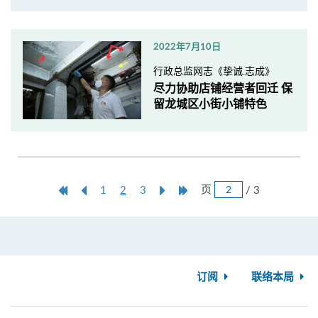
2022年7月10日
行政总监网志《挚诚.志成》
尽力协助店铺经营者回迁 保
留龙城区小街小铺特色
跳
第
上
本
Next
Last
页
/ 3
1
2
3
页
一
一
页
Page
Page
页
页
订阅
联络本局