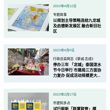
2023年4月12日
专题故事
以规划主导策略连结九龙城
及启德新发展区 融合新旧社
区
2023年4月9日
行政总监网志《挚诚.志成》
停办三年 「龙城」泰国泼水
节今日举行 市建局三方面协
力复办 促成活动规模更大...
2023年2月17日
市建知多点
试行崭新「联厦联管」模