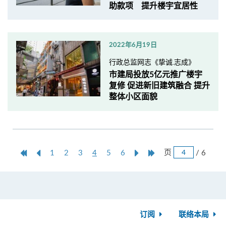
助款项 提升楼宇宜居性
2022年6月19日
行政总监网志《挚诚.志成》
市建局投放5亿元推广楼宇
复修 促进新旧建筑融合 提升
整体小区面貌
跳
第
上
本
Next
Last
页
/ 6
1
2
3
4
5
6
页
一
一
页
Page
Page
页
页
订阅
联络本局