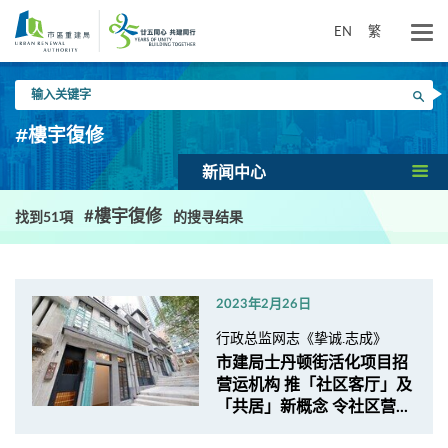
跳
到
EN
繁
主
要
输
内
搜寻
入
容
关
#樓宇復修
键
字
新闻中心
#樓宇復修
找到51項
的搜寻结果
2023年2月26日
行政总监网志《挚诚.志成》
市建局士丹顿街活化项目招
营运机构 推「社区客厅」及
「共居」新概念 令社区营...