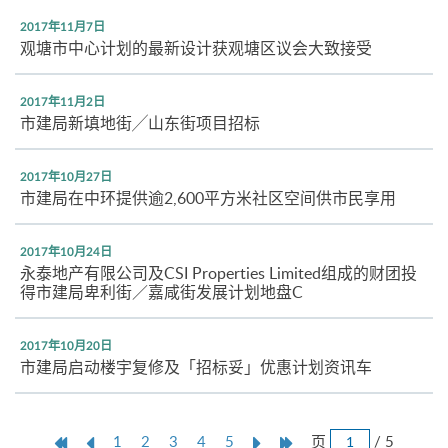
2017年11月7日
观塘市中心计划的最新设计获观塘区议会大致接受
2017年11月2日
市建局新填地街╱山东街项目招标
2017年10月27日
市建局在中环提供逾2,600平方米社区空间供市民享用
2017年10月24日
永泰地产有限公司及CSI Properties Limited组成的财团投
得市建局卑利街／嘉咸街发展计划地盘C
2017年10月20日
市建局启动楼宇复修及「招标妥」优惠计划资讯车
跳
第
上
本
Next
Last
页
/ 5
1
2
3
4
5