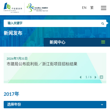
跳
到
EN
繁
主
要
输
内
搜寻
入
容
关
新闻发布
键
字
新闻中心
2026年7月31日
市建局公布庇利街／浙江街项目招标结果
1 / 6
开始/
2017年
选择年份