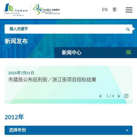
跳
到
EN
繁
主
要
输
内
搜寻
入
容
关
新闻发布
键
字
新闻中心
2026年7月31日
市建局公布庇利街／浙江街项目招标结果
1 / 6
开始/
2012年
选择年份