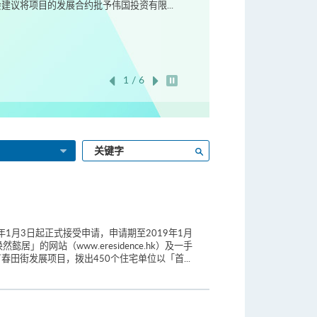
议将项目的发展合约批予伟国投资有限...
1 / 6
开始/暂停幻灯片
输
搜寻
入
关
键
字
1月3日起正式接受申请，申请期至2019年1月
的网站（www.eresidence.hk）及一手
／春田街发展项目，拨出450个住宅单位以「首...