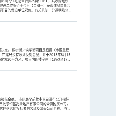
目影响的住宅物业合资格自住业主，其收购建议
的假设单位呎价于今日（星期一）获市建局董事会
目的假设单位呎价。有关机制十分透明及公...
决定。 橡树街／埃华街项目是根据《市区重建
市建局没有收到反对意见，并于2018年8月15
0平方米，项目内的楼宇建于1963至19...
投标金额。 市建局早前就本项目进行公开招标
本项目批予恒基兆业地产有限公司的全资附属公司，
标要求但落选的投标者的名称及其母公司名称。 在...