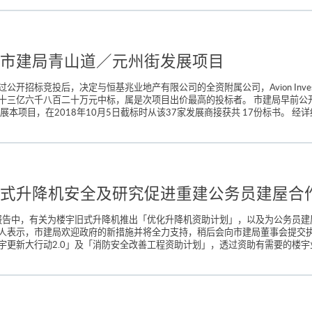
市建局青山道／元州街发展项目
招标竞投后，决定与恒基兆业地产有限公司的全资附属公司，Avion Investm
十三亿六千八百二十万元中标，属是次项目出价最高的投标者。 市建局早前公
本项目，在2018年10月5日截标时从该37家发展商接获共 17份标书。 经详
式升降机安全及研究促进重建公务员建屋合
政报告中，有关为楼宇旧式升降机推出「优化升降机资助计划」，以及为公务员
人表示，市建局欢迎政府的新措施并将全力支持，稍后会向市建局董事会提交执
更新大行动2.0」及「消防安全改善工程资助计划」，透过资助有需要的楼宇业