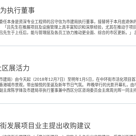
为执行董事
委任本身是资深专业工程师的吕守信为市建局执行董事，接替将于本月底退休
表示：「吕先生在推展项目及设施管理上具丰富知识和深厚经验，尤其在推动于
先生于上任后，能与管理层及各员工协力推动更全面、综合的市区更新。」 吕守信自
社区展活力
建局）由今天起（2018年12月7日）至明年1月5日，在中环街市活化项目首
香港城市景观，带出愉悦的圣诞及新年节日气氛。 昨晚举行的光影开幕礼，由
主席陈学锋及市建局非执行董事兼中西区分区咨询委员会主席周光晖一同主持亮灯
街发展项目业主提出收购建议