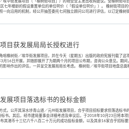
／埃华街发展项目（「橡树街项目」）的物业业主发出收购建议。受橡树街项
一地区七年楼龄的假设重置单位的单位呎价（「假设单位呎价」）。 橡树街项目
照一向沿用的机制，经公开抽签委托七间独立顾问公司进行评估，以订定橡树街项
项目获发展局局长授权进行
角咀橡树街／埃华街发展项目，并在今天（星期五）出版的政府宪报刊载了这项
年3月16日开展，并随即展开了为期两个月的项目公布期，咨询公众意见。期间，
响作出的评估，一并呈交发展局局长考虑。 橡树街／埃华街项目地盘总面积约82
发展项目落选标书的投标金额
方式，公开其深水埗青山道／元州街发展项目，合乎项目招标要求但落选标书的
7份标书。其后，经市建局董事会详细考虑及审议后，于2018年10月23日将
并透过新闻稿一并公布其港币十三亿六千八百二十万元的成功投标金额，以及其余16家合乎招