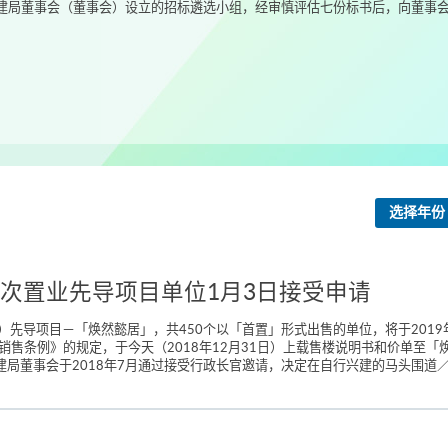
局董事会（董事会）设立的招标遴选小组，经审慎评估七份标书后，向董事会建
选择年份
次置业先导项目单位1月3日接受申请
先导项目－「焕然懿居」，共450个以「首置」形式出售的单位，将于2019年
售条例》的规定，于今天（2018年12月31日）上载售楼说明书和价单至「焕然懿居」
）。 市建局董事会于2018年7月通过接受行政长官邀请，决定在自行兴建的马头围道