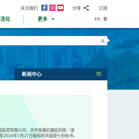
面
Instagram
YouTube
关注我们
分享
订阅
电
书
邮
EN
繁
育活化
更多
WhatsApp
微
面
信
Twitter
搜寻
书
LinkedIn
微
博
新闻中心
伟国投资有限公司，合作发展红磡庇利街／浙
2026年7月27日截标时共接获七份标书，