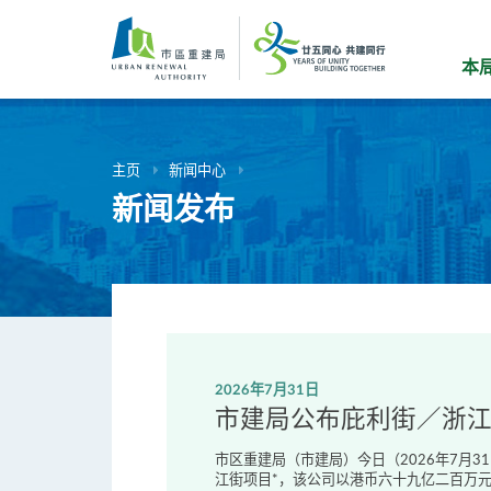
跳
到
主
本
要
内
容
主页
新闻中心
新闻发布
2026年7月31日
市建局公布庇利街／浙
市区重建局（市建局）今日（2026年7月
江街项目*，该公司以港币六十九亿二百万元