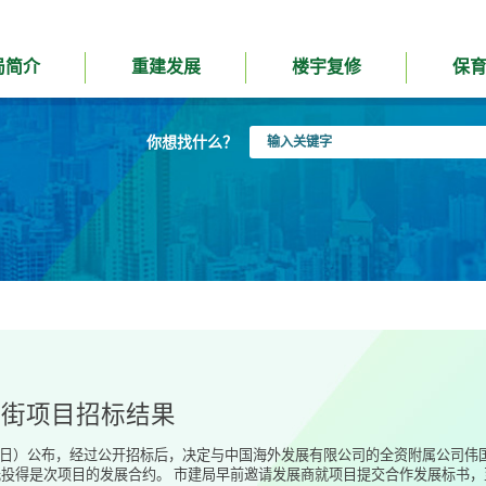
局简介
重建发展
楼宇复修
保
输
你想找什么？
入
关
键
字
江街项目招标结果
31日）公布，经过公开招标后，决定与中国海外发展有限公司的全资附属公司
投得是次项目的发展合约。 市建局早前邀请发展商就项目提交合作发展标书，至