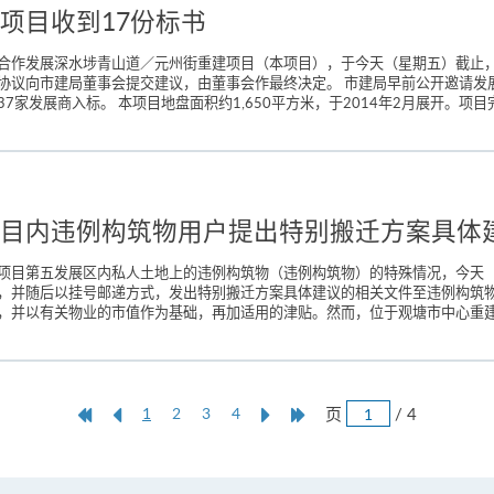
项目收到17份标书
合作发展深水埗青山道／元州街重建项目（本项目），于今天（星期五）截止，
协议向市建局董事会提交建议，由董事会作最终决定。 市建局早前公开邀请发
发展商入标。 本项目地盘面积约1,650平方米，于2014年2月展开。项目完成
目内违例构筑物用户提出特别搬迁方案具体
项目第五发展区内私人土地上的违例构筑物（违例构筑物）的特殊情况，今天
，并随后以挂号邮递方式，发出特别搬迁方案具体建议的相关文件至违例构筑物
，并以有关物业的市值作为基础，再加适用的津贴。然而，位于观塘市中心重建项
跳
第
上
本
Next
Last
页
/ 4
1
2
3
4
页
一
一
页
Page
Page
页
页