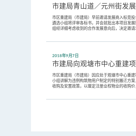
市建局青山道／元州街发展
市区重建局（市建局）早前邀请发展商入标竞投
遴选小组将评审各标书，并会就批出本项目发展
组经详细考虑收到的合作发展意向后，决定邀请37家
2018年9月7日
市建局向观塘市中心重建项
市区重建局（市建局）因应处于观塘市中心重建
小组讲解为违例构筑物用户制定的特别搬迁方案
收购及安置政策，以厘定注册业权物业的收购价