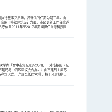
的执行董事郑启华。吕守信的任期为期三年，由
项目应用可持续建筑设计方面。市区更新工作任重道
2011年至2017年期间担任香港科技园...
次举办「雪中市集光影@CONET」外墙投影（光
市建局与中西区区议会合办，并由市建局主席苏
仪式。 光影全长约90秒，将于光影期间...