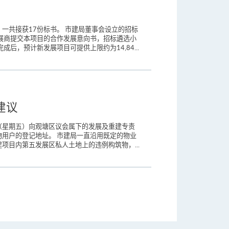
一共接获17份标书。 市建局董事会设立的招标
展商提交本项目的合作发展意向书，招标遴选小
后，预计新发展项目可提供上限约为14,84...
建议
（星期五）向观塘区议会属下的发展及重建专责
用户的登记地址。 市建局一直沿用既定的物业
目内第五发展区私人土地上的违例构筑物，...