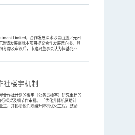
ent Limited，合作发展深水埗青山道／元州
开邀请发展商就本项目提交合作发展意向书，其
细考虑及审议后，市建局董事会认为恒基兆业...
作社楼宇机制
建屋合作社计划的楼宇（公务员楼宇）研究重建的
行框架及细节作审批。 「优化升降机资助计
主，并协助他们筹组升降机优化工程，鼓励...