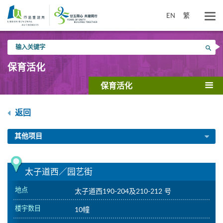
跳
到
EN
繁
主
要
输
内
搜寻
入
容
关
保育活化
键
字
保育活化
返回
其他项目
太子道西／园艺街
地点
太子道西190-204及210-212 号
楼宇数目
10幢