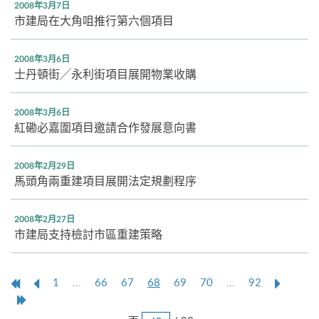
2008年3月7日
市建局在大角咀推行第六個項目
2008年3月6日
士丹頓街╱永利街項目展開物業收購
2008年3月6日
紅磡必嘉圍項目邀請合作發展意向書
2008年2月29日
馬頭角兩重建項目展開法定規劃程序
2008年2月27日
市建局支持檢討市區重建策略
第
上
本
Next
1
...
66
67
68
69
70
...
92
一
一
頁
Page
Last
頁
頁
Page
跳