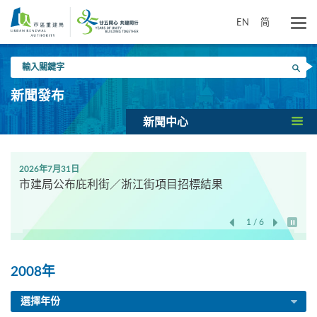
跳
到
EN
简
主
要
輸
內
搜尋
入
容
關
新聞發布
鍵
字
新聞中心
2026年7月31日
市建局公布庇利街／浙江街項目招標結果
1 / 6
開始/
2008年
選擇年份