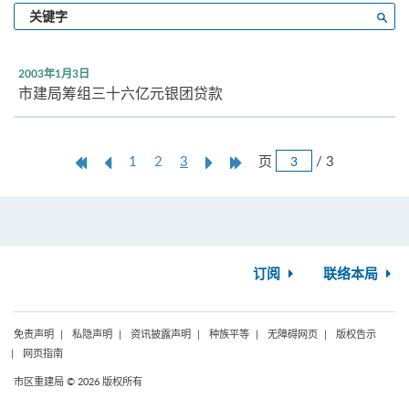
输
搜寻
入
关
键
2003年1月3日
字
市建局筹组三十六亿元银团贷款
跳
第
上
本
Next
Last
页
/ 3
1
2
3
页
一
一
页
Page
Page
页
页
订阅
联络本局
免责声明
私隐声明
资讯披露声明
种族平等
无障碍网页
版权告示
网页指南
市区重建局 © 2026 版权所有