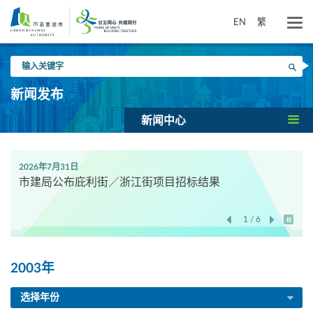
跳
到
EN
繁
主
要
输
内
搜寻
入
容
关
新闻发布
键
字
新闻中心
2026年7月31日
市建局公布庇利街／浙江街项目招标结果
1 / 6
开始/
2003年
选择年份