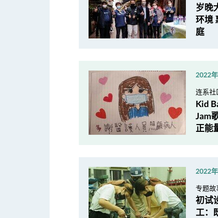
岁晚
环境 
庭
2022
连系社
Kid
Ja
正能
2022
专题故
初试
工：