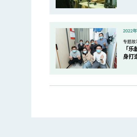
2022
专题故
「乐
身打