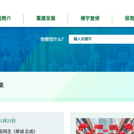
局简介
重建发展
楼宇复修
保
输
你想找什么？
入
关
键
字
果
年1月23日
监网志《挚诚.志成》