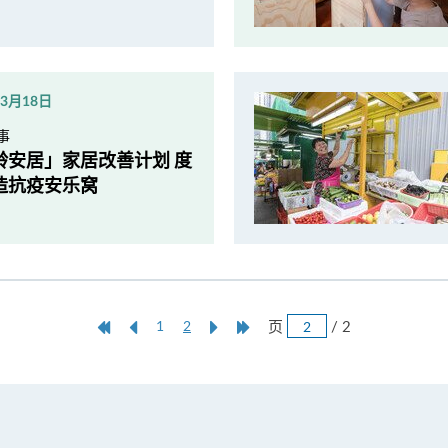
年3月18日
事
龄安居」家居改善计划 度
造抗疫安乐窝
跳
第
上
本
Next
Last
页
/ 2
1
2
页
一
一
页
Page
Page
页
页