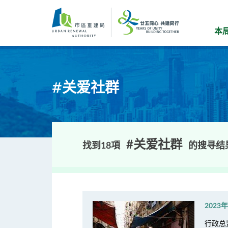
跳
到
主
本
要
内
容
#关爱社群
#关爱社群
找到18項
的搜寻结
2023
行政总