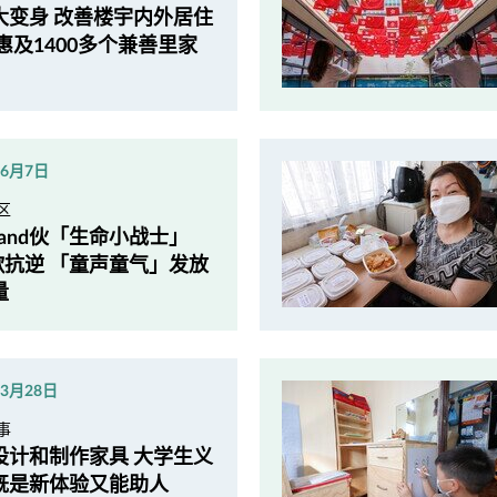
大变身 改善楼宇内外居住
惠及1400多个兼善里家
年6月7日
区
 Band伙「生命小战士」
m歌抗逆 「童声童气」发放
量
年3月28日
事
设计和制作家具 大学生义
既是新体验又能助人