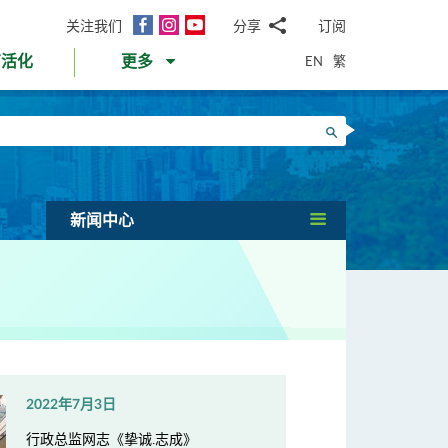
面
Instagram
YouTube
关注我们
分享
订阅
电
书
邮
EN
繁
育活化
更多
WhatsApp
微
面
信
Twitter
搜寻
书
LinkedIn
微
博
新闻中心
2022年7月3日
行政总监网志《挚诚.志成》