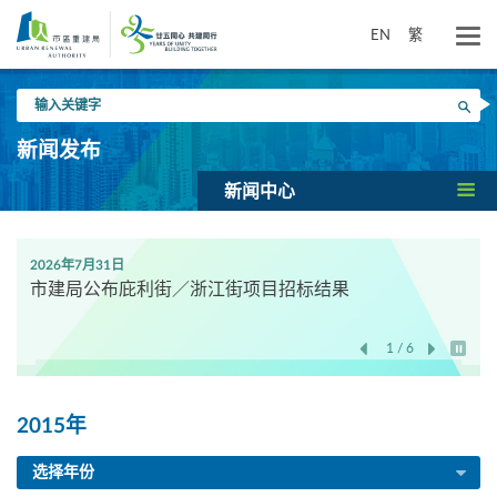
跳
到
EN
繁
主
要
输
内
搜寻
入
容
关
新闻发布
键
字
新闻中心
2026年7月31日
市建局公布庇利街／浙江街项目招标结果
1 / 6
开始/
2015年
选择年份