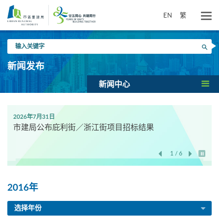
跳
到
EN
繁
主
要
输
内
搜寻
入
容
关
新闻发布
键
字
新闻中心
2026年7月31日
市建局公布庇利街／浙江街项目招标结果
1 / 6
开始/
2016年
选择年份