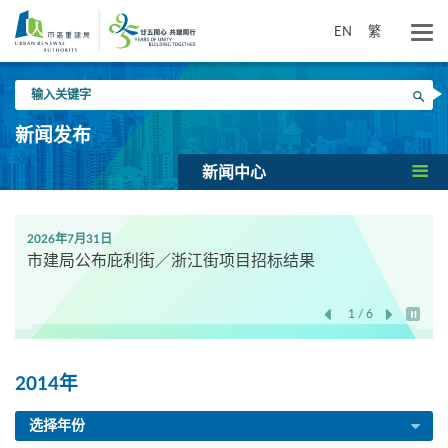
跳
到
EN
繁
主
要
输
内
搜寻
入
容
关
新闻发布
键
字
新闻中心
2026年7月31日
市建局公布庇利街／浙江街项目招标结果
1 / 6
开始/
2014年
选择年份