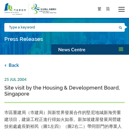
Skip
to
繁
简
main
content
Type
Sea
a
keyword
Press Releases
News Centre
Back
25 JUL 2004
Site visit by the Housing & Development Board,
Singapore
市區重建局（市建局）與新世界發展合作的堅尼地城新海旁重
建項目，建築工程正進行得如火如荼。新加坡建屋發展局營建
技術處處長劉裕民（圖1左四）（圖2右二）帶同部門的專業人