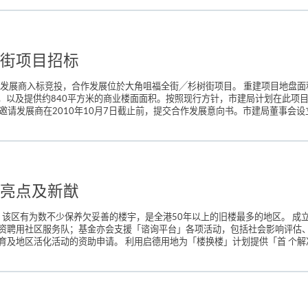
街项目招标
家发展商入标竞投，合作发展位於大角咀福全街╱杉树街项目。 重建项目地盘面
位，以及提供约840平方米的商业楼面面积。按照现行方针，市建局计划在此项目
邀请发展商在2010年10月7日截止前，提交合作发展意向书。市建局董事会设
亮点及新猷
 该区有为数不少保养欠妥善的楼宇，是全港50年以上的旧楼最多的地区。 成
资聘用社区服务队；基金亦会支援「谘询平台」各项活动，包括社会影响评估、
活化活动的资助申请。 利用启德用地为「楼换楼」计划提供「首 个解决方案（first 