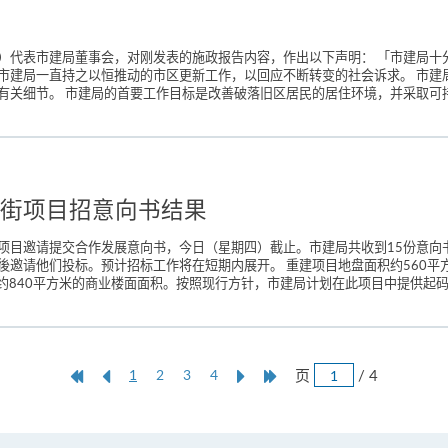
）代表市建局董事会，对刚发表的施政报告内容，作出以下声明： 「市建局十
市建局一直持之以恒推动的市区更新工作，以回应不断转变的社会诉求。 市建
关细节。 市建局的首要工作目标是改善破落旧区居民的居住环境，并采取可持
街项目招意向书结果
项目邀请提交合作发展意向书，今日（星期四）截止。市建局共收到15份意向
後邀请他们投标。预计招标工作将在短期内展开。 重建项目地盘面积约560平
供约840平方米的商业楼面面积。按照现行方针，市建局计划在此项目中提供起码43
跳
第
上
本
Next
Last
页
/ 4
1
2
3
4
页
一
一
页
Page
Page
页
页