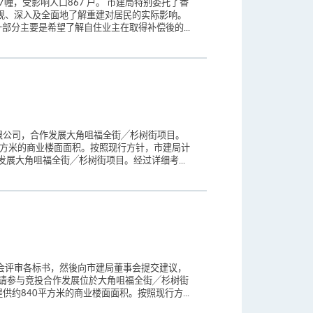
幢，受影响人口867 户。 市建局特别委托了香
观、深入及全面地了解重建对居民的实际影响。
部分主要是希望了解自住业主在取得补偿後的...
限公司，合作发展大角咀福全街╱杉树街项目。
0平方米的商业楼面面积。按照现行方针，市建局计
发展大角咀福全街╱杉树街项目。经过详细考...
会评审各标书，然後向市建局董事会提交建议，
邀请参与竞投合作发展位於大角咀福全街╱杉树街
供约840平方米的商业楼面面积。按照现行方...