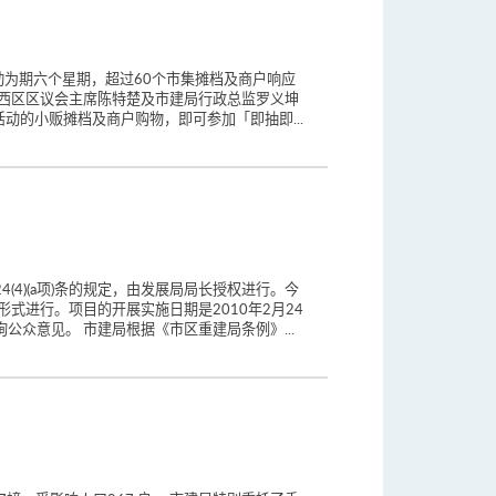
为期六个星期，超过60个市集摊档及商户响应
中西区区议会主席陈特楚及市建局行政总监罗义坤
动的小贩摊档及商户购物，即可参加「即抽即...
4)(a项)条的规定，由发展局局长授权进行。今
式进行。项目的开展实施日期是2010年2月24
众意见。 市建局根据《市区重建局条例》...