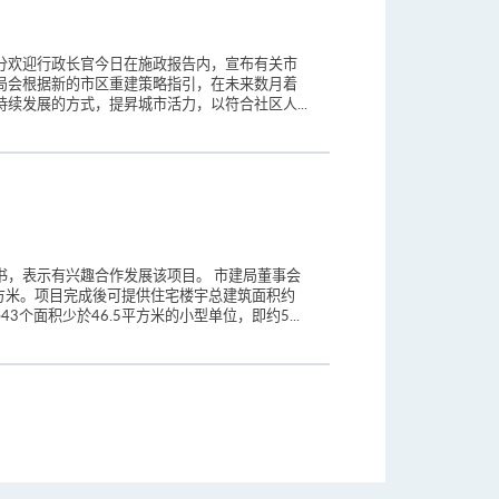
分欢迎行政长官今日在施政报告内，宣布有关市
局会根据新的市区重建策略指引，在未来数月着
续发展的方式，提昇城市活力，以符合社区人...
书，表示有兴趣合作发展该项目。 市建局董事会
方米。项目完成後可提供住宅楼宇总建筑面积约
个面积少於46.5平方米的小型单位，即约5...