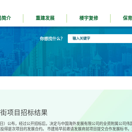
局简介
重建发展
楼宇复修
保
输
你想找什么？
入
关
键
字
项目共收到七份标书
街项目*早前邀请发展商提交合作发展标书，於今日（2026年7月27日）中午
慎评估所接获的标书，并向董事会提交建议。董事会将就批出项目发展合约作最终