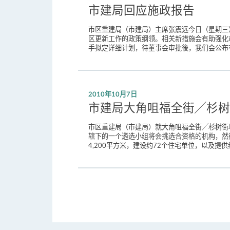
市建局回应施政报告
市区重建局（市建局）主席张震远今日（星期三
区更新工作的政策纲领。相关新措施会有助强化
手拟定详细计划，待董事会审批後，我们会公布有
2010年10月7日
市建局大角咀福全街╱杉树
市区重建局（市建局）就大角咀福全街╱杉树街
辖下的一个遴选小组将会挑选合资格的机构，然
4,200平方米，建设约72个住宅单位，以及提