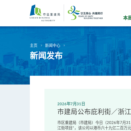
跳
到
主
本
要
内
容
主页
新闻中心
新闻发布
2026年7月27日
市建局庇利街／浙江街
市区重建局（市建局）在九龙的庇利街／浙江
事会（董事会）设立的招标遴选小组，将审