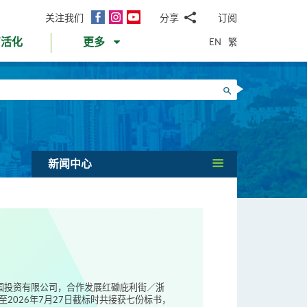
面
Instagram
YouTube
关注我们
分享
订阅
电
书
邮
EN
繁
育活化
更多
WhatsApp
微
面
信
Twitter
搜寻
书
LinkedIn
微
博
新闻中心
12时截标时，共接获七份标书。 由市建局董
决定。 * 请按此浏览项目详情