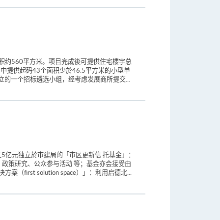
积约560平方米。项目完成後可提供住宅楼宇总
中提供起码43个面积少於46.5平方米的小型单
立的一个招标遴选小组，经考虑发展商所提交...
立5亿元独立於市建局的「市区更新信 托基金」：
政策研究、公众参与活动 等；基金亦会接受由
solution space）」：利用启德北...