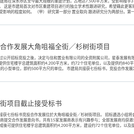
局在深水埗区至今最大规模的重建计划，占地达7,500平方米，受影响楼宇37
。 这是市建局首次对市区重建项目进行的独立学术性跟进研究，希望藉此更客
影响的程度如何。 （甲） 研究第一部分 置业取向 跟进研究分为两部分。第一
合作发展大角咀福全街╱杉树街项目
过公开招标竞投之後，决定与信和置业有限公司的全资附属公司，星泰发展有
提供住宅楼宇总建筑面积约4,200平方米，约72个住宅单位，以及提供约84
米的小型单位，即约500平方尺的单位。 市建局共接获七份标书，竞投合作发展
街项目截止接受标书
接获七份标书竞投合作发展位於大角咀福全街╱杉树街项目。 招标遴选小组将
展商提交合作发展意向书，共有15家发展商表示有兴趣参与；全部发展商均获
成後可提供住宅楼宇总建筑面积约4,200平方米，建设约72个住宅单位，以及提