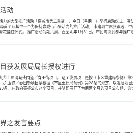
活动
活力的大型推广活动「嘉咸市集二重赏」，今日（星期一）举行启动仪式。活动
建局首个及其中一个为保持嘉咸街市集活力的推广活动。 市建局主席张震远、
花挂红仪式。 推广活动为期六周，直至明年1月31日。市民每次到参与推广活
目获发展局局长授权进行
龙土瓜湾马头围道╱春田街项目。 这个发展项目是按《市区重建局条例》第24(
马头围道╱春田街项目是根据《市区重建局条例》第26条的规定，以发展项目形
3条，在政府宪报公布这个项目，并随即展开了为期两个月的项目公布期，谘询公
界之发言要点