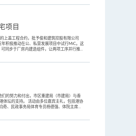
宅项目
）的上盖工程合约，批予俊和建筑控股有限公司
近年积极推动在公、私营发展项目中试行MiC。这
同步于厂房内建造组件，让两项工序并行推...
谢他们的努力和付出，市区重建局（市建局）与香
香港体坛的支持。 活动由多位嘉宾主礼，包括港协
奇、民政事务局体育专员杨德强、体院主席...