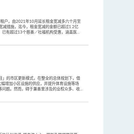
租户，由2021年10月延长租金宽减多六个月至
宽减措施，迄今，租金宽减的金额已超过1.2亿
有超过13个慈善／社福机构受惠，涵盖医...
项目」的市区更新模式，在整全的总体规划下，借
大幅增加小区设施的供应，并提升体育设施等场
问题。然而，碍于兼善里涉及的业权众多、收...