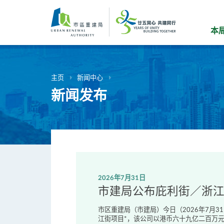
跳
到
主
本
要
内
容
主页
新闻中心
新闻发布
2026年7月31日
市建局公布庇利街／浙
市区重建局（市建局）今日（2026年7月
江街项目*，该公司以港币六十九亿二百万元