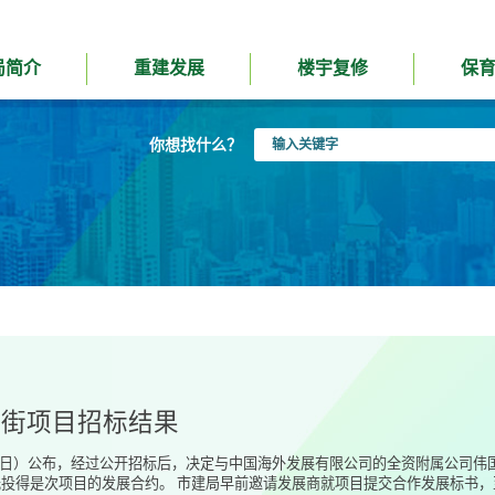
局简介
重建发展
楼宇复修
保
输
你想找什么？
入
关
键
字
江街项目招标结果
31日）公布，经过公开招标后，决定与中国海外发展有限公司的全资附属公司
投得是次项目的发展合约。 市建局早前邀请发展商就项目提交合作发展标书，至