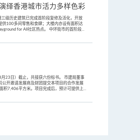
l概念 演绎香港城市活力多样色彩
幢三级历史建筑已完成首阶段复修及活化，开放
供100多间零售和食肆；大楼内亦设有面积达
 for All社区热点。 中环街市的首阶段...
8月23日）截止，共接获六份标书。 市建局董事
前公开邀请发展商及财团提交本项目的合作发展
7,406平方米。项目完成后，预计可提供上...