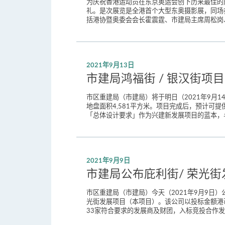
为庆祝香港运动员在东京奥运会创下历来最佳的成
礼。是次展览是全港首个大型东奥摄影展，同场
括港协暨奥委会会长霍震霆、市建局主席周松岗
2021年9月13日
市建局鸿福街 / 银汉街项
市区重建局（市建局）将于明日（2021年9月1
地盘面积4,581平方米。项目完成后，预计可提
「总体设计要求」作为兴建新发展项目的蓝本，
2021年9月9日
市建局公布庇利街/ 荣光
市区重建局（市建局）今天（2021年9月9日
光街发展项目（本项目）。该公司以投标金额港
33家符合要求的发展商及财团，入标竞投合作发展