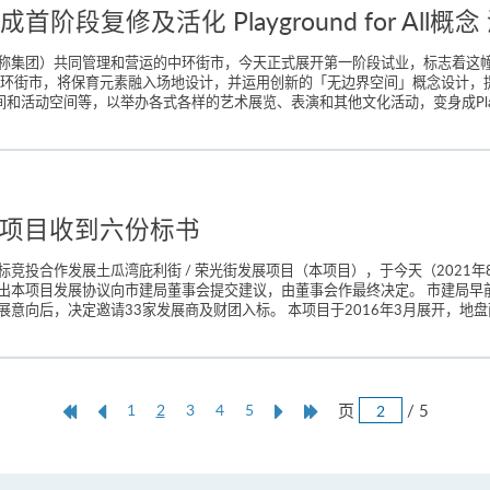
段复修及活化 Playground for Al
称集团）共同管理和营运的中环街市，今天正式展开第一阶段试业，标志着这
中环街市，将保育元素融入场地设计，并运用创新的「无边界空间」概念设计，提
活动空间等，以举办各式各样的艺术展览、表演和其他文化活动，变身成Playground
展项目收到六份标书
竞投合作发展土瓜湾庇利街 / 荣光街发展项目（本项目），于今天（2021年
出本项目发展协议向市建局董事会提交建议，由董事会作最终决定。 市建局早
向后，决定邀请33家发展商及财团入标。 本项目于2016年3月展开，地盘面积
跳
第
上
本
Next
Last
页
/ 5
1
2
3
4
5
页
一
一
页
Page
Page
页
页