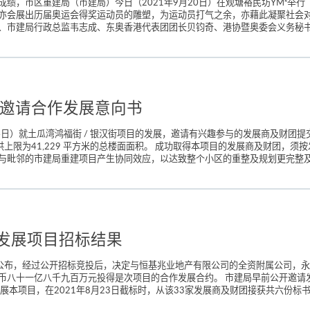
绩，市区重建局（市建局）今日（2021年9月20日）在观塘裕民坊YM²举
亦会展出历届奥运会得奖运动员的雕塑，为运动员打气之余，亦藉此凝聚社会对
、巿建局行政总监韦志成、东奥香港代表团团长贝钧奇、港协暨奥委会义务秘书长
目邀请合作发展意向书
4日）就土瓜湾鸿福街 / 银汉街项目的发展，邀请有兴趣参与的发展商及财团提交
供上限为41,229 平方米的总楼面面积。 成功取得本项目的发展商及财团，
与毗邻的市建局重建项目产生协同效应，以达致整个小区的重整及规划更完整及一
街发展项目招标结果
）公布，经过公开招标竞投后，决定与恒基兆业地产有限公司的全资附属公司，永
币八十一亿八千九百万元投得是次项目的合作发展合约。 市建局早前公开邀请
本项目，在2021年8月23日截标时，从该33家发展商及财团接获共六份标书