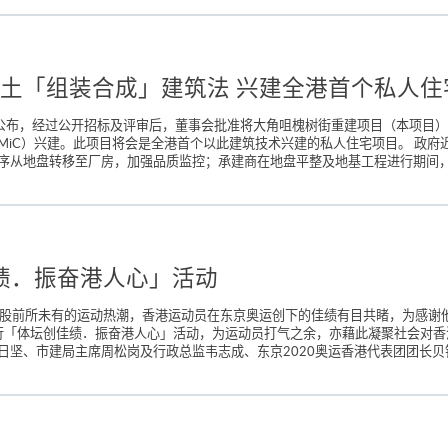
土「组装合成」建筑法 兴建全港首个私人住
日）公布，经过公开招标及评审后，董事会批准将大角咀槐树街重建项目（本项目
iC）兴建。此项目将会是全港首个以此建筑技术兴建的私人住宅项目。 政府
序从地盘转移至厂房，加强品质监控；承建商在地盘平整及地基工程进行期间，可
创佳绩．振奋港人心」活动
掀起一股前所未有的运动热潮，香港运动员在东京奥运创下的佳绩有目共睹，为感
PO举行「体坛创佳绩．振奋港人心」活动，为运动员打气之余，亦藉此凝聚社会对
坚、市建局主席周松岗及行政总监韦志成、东京2020奥运香港代表团团长贝钧