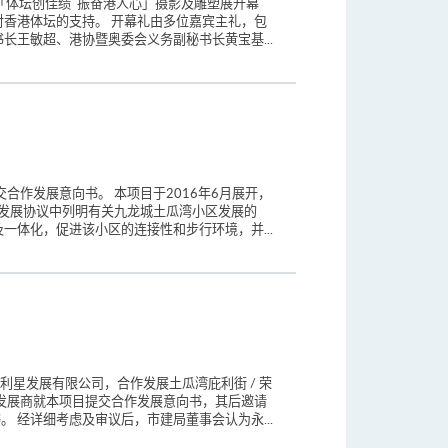
行「体坛创佳绩 振奋港人心」摄影及雕塑展开幕
香港体坛的支持。 开幕礼由多位嘉宾主礼，包
王敏超、港协暨奥委会义务副秘书长黄宝基...
合作发展意向书。 本项目于2016年6月展开，
须按发展协议中列明有关九龙城土瓜湾小区发展的
体化，促进该小区的连接性和步行环境，并...
利星发展有限公司，合作发展土瓜湾庇利街 / 荣
发展商就本项目提交合作发展意向书，其后邀请
。 经详细考虑及审议后，市建局董事会认为永...