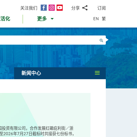
面
Instagram
YouTube
关注我们
分享
订阅
电
书
邮
EN
繁
育活化
更多
WhatsApp
微
面
信
Twitter
搜寻
书
LinkedIn
微
博
新闻中心
伟国投资有限公司，合作发展红磡庇利街／浙
2026年7月27日截标时共接获七份标书，