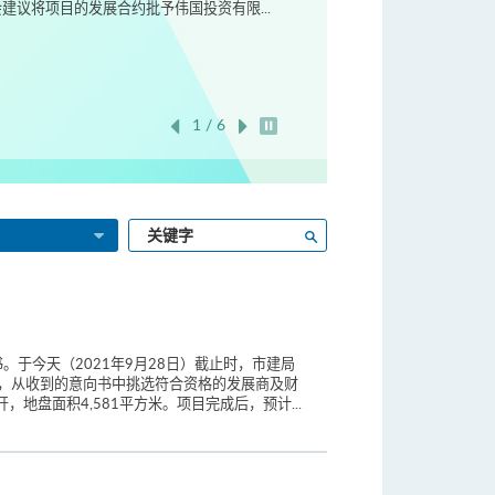
议将项目的发展合约批予伟国投资有限...
1 / 6
开始/暂停幻灯片
输
搜寻
入
关
键
字
于今天（2021年9月28日）截止时，市建局
力，从收到的意向书中挑选符合资格的发展商及财
地盘面积4,581平方米。项目完成后，预计...