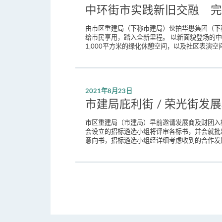
中环街市实践新旧交融 完成首阶
由市区重建局（下称市建局）伙拍华懋集团（下
给市民享用，踏入全新里程。 以新面貌登场的
1,000平方米的绿化休憩空间，以及社区表演空间和
2021年8月23日
市建局庇利街 / 荣光街发
市区重建局（市建局）早前邀请发展商及财团入标
会设立的招标遴选小组将评审各标书，并会就批
意向书，招标遴选小组经详细考虑收到的合作发展意