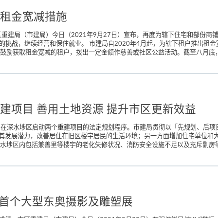
租金宽减措施
重建局（市建局）今日（2021年9月27日）宣布，再度为辖下住宅和部份商铺
济的挑战，继续经营和保住就业。 市建局自2020年4月起，为辖下租户推出租金
鼓励获取租金宽减的租户，拨出一定金额作慈善或社区公益活动。截至八月底，已
建项目 善用土地资源 提升市区更新效益
4日）在深水埗区启动两个重建项目的法定规划程序。市建局贯彻以「先规划、后
其发展潜力，改善居住在旧区楼宇居民的生活环境；另一方面增加住宅单位和
水埗区内包括兼善里等楼宇的老化失修状况、消防安全设施不足以及充斥劏房等
港首个大型东奥摄影及雕塑展