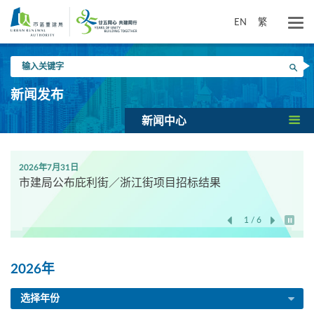
跳
到
EN
繁
主
要
输
内
搜寻
入
容
关
新闻发布
键
字
新闻中心
2026年7月31日
市建局公布庇利街／浙江街项目招标结果
1 / 6
开始/
2026年
选择年份