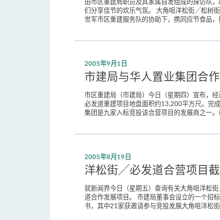
由市区重建局职员及其家属自发组成的探访队，
们分享佳节的欢乐气氛。 大角咀洋松街╱松树
世军市区重建服务队的协助下，携同应节食品，探
2005年9月1日
市建局与华人置业集团合作
市区重建局（市建局）今日（星期四）宣布，经
必发道重建项目地盘面积约13,200平方尺。完
集团是九家入标竞投该合营项目的发展商之一。
2005年8月19日
洋松街╱必发道合营项目截
就新闻界今日（星期五）查询有关大角咀洋松街
道合作发展项目。 市建局董事会设立的一个招
书，其中21家获邀请参与竞投发展大角咀洋松街╱