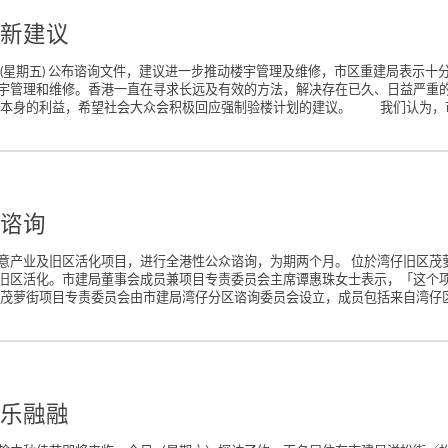
新建议
期五) 公布谘询文件，建议进一步推动楼宇管理及维修，市区重建局表示十分
宇管理和维修。香港一直在寻求长远及有效的方法，解决存在已久、日益严重
身的利益，希望社会大众会积极回应强制验楼计划的建议。 我们认为，市建
谘询
意产业及旧区活化项目，进行全港性公众谘询，为期两个月。 位於湾仔旧区茂
旧区活化。市建局董事会成员兼项目专责委员会主席谭惠珠女士表示，「这个
茂萝街项目专责委员会由市建局湾仔分区谘询委员会设立，成员包括来自湾仔区议
乐融融