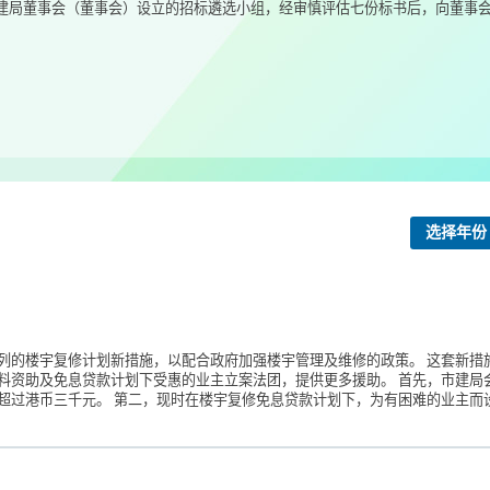
局董事会（董事会）设立的招标遴选小组，经审慎评估七份标书后，向董事会建
选择年份
列的楼宇复修计划新措施，以配合政府加强楼宇管理及维修的政策。 这套新措
料资助及免息贷款计划下受惠的业主立案法团，提供更多援助。 首先，市建局
过港币三千元。 第二，现时在楼宇复修免息贷款计划下，为有困难的业主而设