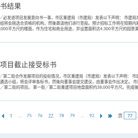
书结果
╱必发道项目发展意向书一事，市区重建局（市建局）发表以下声明： 市建局
小组将会挑选合资格的机构，然後邀请他们进行竞投。预计招标工作将在短期内
9,000平方尺的楼面，作为住宅和商业用途，并设置面积达4,300平方尺的园景
项目截止接受标书
╱第二街合作发展项目的投标情况，市区重建局（市建局）发表以下声明： 市
标遴选小组，将会评审各标书，然後向董事会提交建议，由董事会作出决定。 
第二街的项目。 第一街╱第二街重建项目地盘面积约38,000平方尺。完成後可提
上
本
Next
Last
页
1
...
75
76
77
78
79
...
92
一
页
Page
Page
页