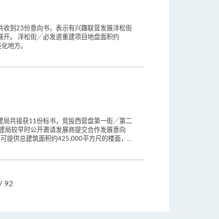
共收到23份意向书，表示有兴趣联营发展洋松街
展开。 洋松街╱必发道重建项目地盘面积约
美化地方。
建局共接获11份标书，竞投西营盘第一街╱第二
市建局较早时公开邀请发展商提交合作发展意向
供总建筑面积约425,000平方尺的楼面，...
跳
/ 92
页