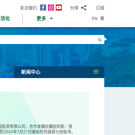
面
Instagram
YouTube
关注我们
分享
订阅
电
书
邮
EN
繁
育活化
更多
WhatsApp
微
面
信
Twitter
搜寻
书
LinkedIn
微
博
新闻中心
伟国投资有限公司，合作发展红磡庇利街／浙
2026年7月27日截标时共接获七份标书，