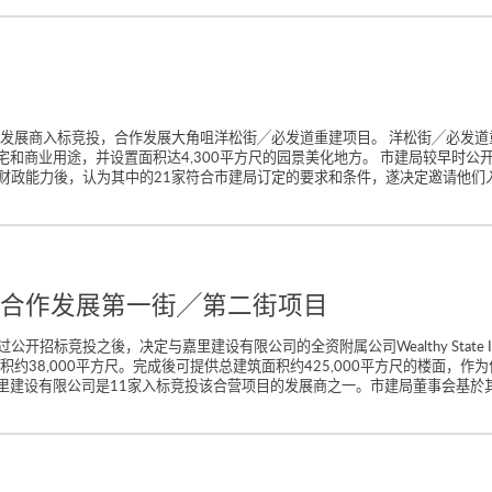
发展商入标竞投，合作发展大角咀洋松街╱必发道重建项目。 洋松街╱必发道重
为住宅和商业用途，并设置面积达4,300平方尺的园景美化地方。 市建局较早时
能力後，认为其中的21家符合市建局订定的要求和条件，遂决定邀请他们入标。 
合作发展第一街╱第二街项目
竞投之後，决定与嘉里建设有限公司的全资附属公司Wealthy State Inves
约38,000平方尺。完成後可提供总建筑面积约425,000平方尺的楼面，作为
 嘉里建设有限公司是11家入标竞投该合营项目的发展商之一。市建局董事会基於其