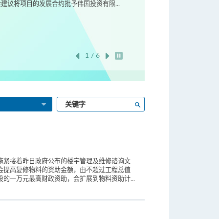
议将项目的发展合约批予伟国投资有限...
1 / 6
开始/暂停幻灯片
输
搜寻
入
关
键
字
施紧接着昨日政府公布的楼宇管理及维修谘询文
会提高复修物料的资助金额，由不超过工程总值
的一万元最高财政资助，会扩展到物料资助计...