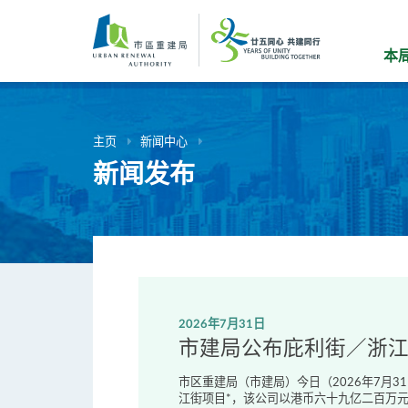
跳
到
主
本
要
内
容
主页
新闻中心
新闻发布
2026年7月31日
市建局公布庇利街／浙
市区重建局（市建局）今日（2026年7月
江街项目*，该公司以港币六十九亿二百万元