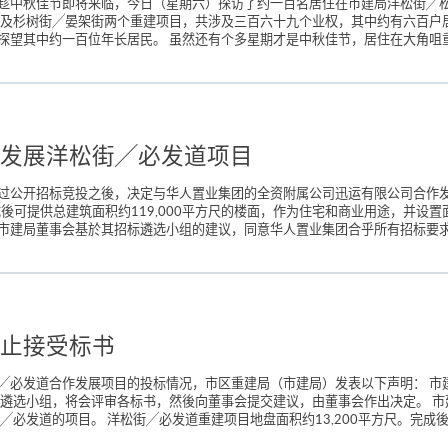
趁中秋佳节即将来临，今日（星期六）探访了约一百名居住在市建局洋松街╱
街及杉树街╱晏架街两个重建项目，共涉及三百六十九个业权，其中约有六百户
望其中约一百位年长居民。 虽然还有个多星期才是中秋佳节，居住在大角咀重
发展洋松街╱必发道项目
过公开招标竞投之後，决定与华人置业集团的全资附属公司迅运有限公司合作
成後可提供总建筑面积约119,000平方尺的楼面，作为住宅和商业用途，并设置面
市建局董事会基於其招标遴选小组的建议，同意华人置业集团合乎所有招标要求，
止接受标书
╱必发道合作发展项目的投标情况，市区重建局（市建局）发表以下声明： 市
标遴选小组，将会评审各标书，然後向董事会提交建议，由董事会作出决定。 
必发道的项目。 洋松街╱必发道重建项目地盘面积约13,200平方尺。完成後可提