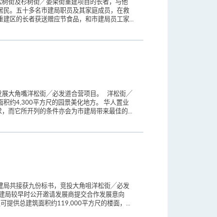
松树街及杉树街╱晏架街重建项目的长者，与他
居民。五十多名市建局职员及其家庭成员，在救
建区的长者获送赠应节食品，和市建局员工家...
发展大角嘴洋松街╱必发道合营项目。 洋松街╱
积约4,300平方尺的园景美化地方。 华人置业
而它所开列的条件亦会为市建局带来最佳的...
建局共接获九份标书，竞投大角咀洋松街╱必发
市建局较早时公开邀请发展商提交合作发展意向
供总建筑面积约119,000平方尺的楼面，...