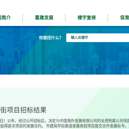
局简介
重建发展
楼宇复修
保
输
你想找什么？
入
关
键
字
江街项目招标结果
31日）公布，经过公开招标后，决定与中国海外发展有限公司的全资附属公司
投得是次项目的发展合约。 市建局早前邀请发展商就项目提交合作发展标书，至