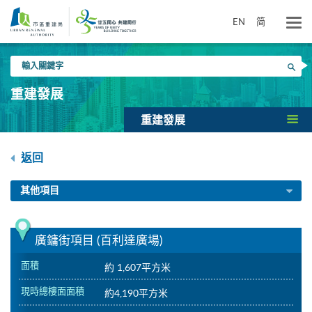
跳
到
EN
简
主
要
輸
內
搜尋
入
容
關
重建發展
鍵
字
重建發展
返回
其他項目
廣鏞街項目 (百利達廣場)
面積
約 1,607平方米
現時總樓面面積
約4,190平方米