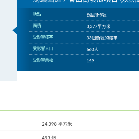
地點
鶴園街8號
面積
3,377平方米
受影響樓宇
33個街號的樓宇
受影響人口
660人
受影響業權
159
24,398 平方米
493 個