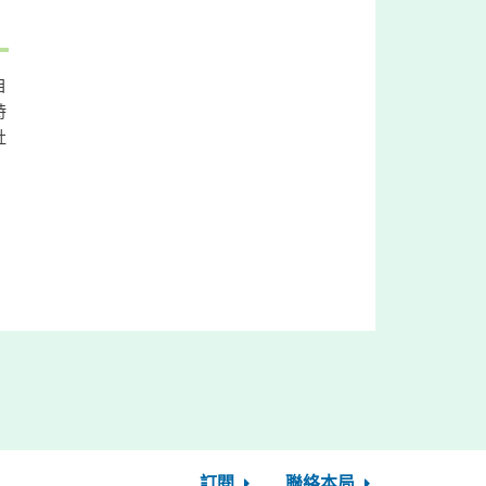
自
時
社
訂閱
聯絡本局