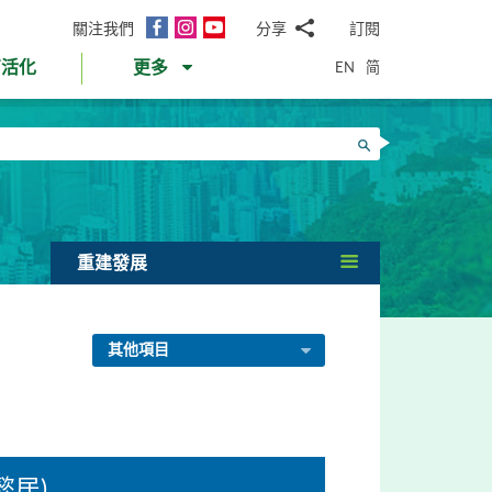
面
Instagram
YouTube
關注我們
分享
訂閱
電
書
郵
EN
简
育活化
更多
WhatsApp
微
面
信
Twitter
搜尋
書
LinkedIn
微
博
重建發展
其他項目
懿居)