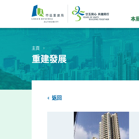
跳
到
主
本
要
內
容
主頁
重建發展
返回