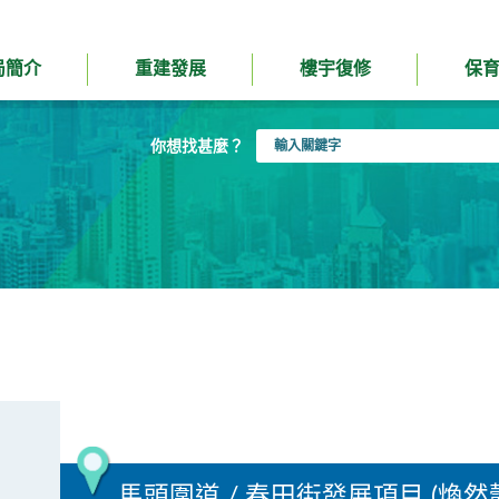
局簡介
重建發展
樓宇復修
保
輸
你想找甚麼？
入
關
鍵
字
馬頭圍道 / 春田街發展項目 (煥然