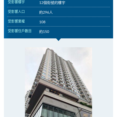
受影響樓宇
12個街號的樓宇
受影響人口
約296人
受影響業權
108
受影響住戶數目
約150