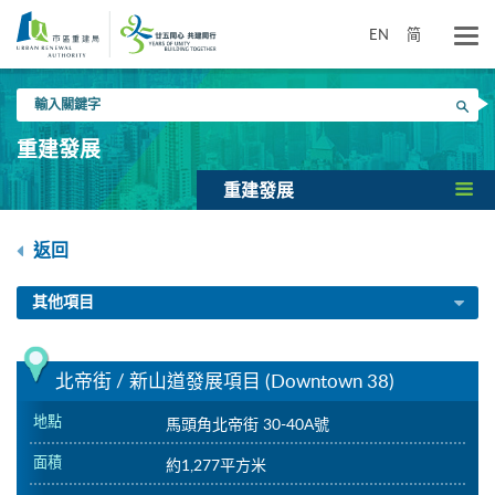
跳
到
EN
简
主
要
輸
內
搜尋
入
容
關
重建發展
鍵
字
重建發展
返回
其他項目
北帝街 / 新山道發展項目 (Downtown 38)
地點
馬頭角北帝街 30-40A號
面積
約1,277平方米