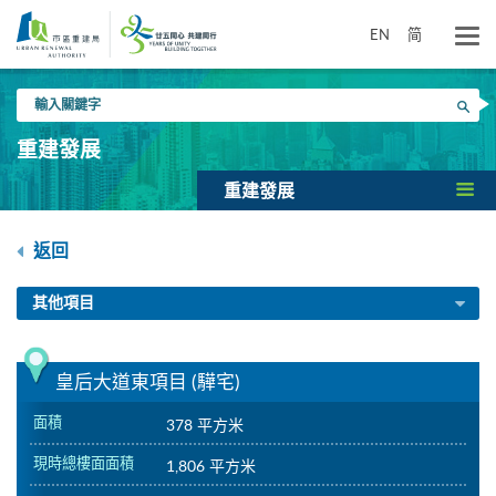
跳
到
EN
简
主
要
輸
內
搜尋
入
容
關
重建發展
鍵
字
重建發展
返回
其他項目
皇后大道東項目 (驊宅)
面積
378 平方米
現時總樓面面積
1,806 平方米