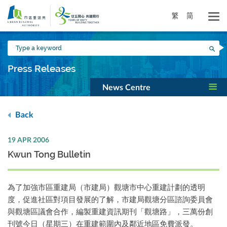
Skip
to
繁
简
main
content
Type
Sea
a
keyword
Press Releases
News Centre
Back
19 APR 2006
Kwun Tong Bulletin
為了加強市區重建局（市建局）觀塘市中心重建計劃的透明
度，促進社區對項目發展的了解，市建局觀塘分區諮詢委員會
與觀塘區議會合作，編製重建資訊期刊「觀塘路」，三萬份創
刊號今日（星期三）在重建範圍內及鄰近地區免費派發。