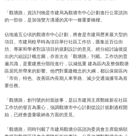
「觀塘路」資訊刊物是市建局為觀塘市中心計劃進行公眾諮詢
的一部份，是加強雙方溝通的其中一條重要橋樑。
佔地逾五公頃的觀塘市中心計劃，將會是市建局歷來最大型的
項目。市建局較早時為項目舉行社區工作坊，匯集近百位街
坊、專家和學者對該項目的規劃設計的意見。經分組討論後提
出的六組設計概念圖，亦首次在「觀塘路」刊載。工作坊的普
遍共識，是重建應分階段進行，以減低重 建為區內及整個觀塘
區居民所帶來的影響。他們對重建概念的大綱，都以保留區內
「市街」特色、改善區內長期人車爭路、減少交通滋擾等為首
要任務。
「觀塘路」創刊號的封面故事，是以市建局主席鄭維新在社區
工作坊的發言為重心，強調觀塘市中心計劃從設計規劃過程開
始，已經會盡量吸納各方面的意見。
「觀塘路」同時刊載了市建局觀塘分區諮詢委員會主席龍炳頤