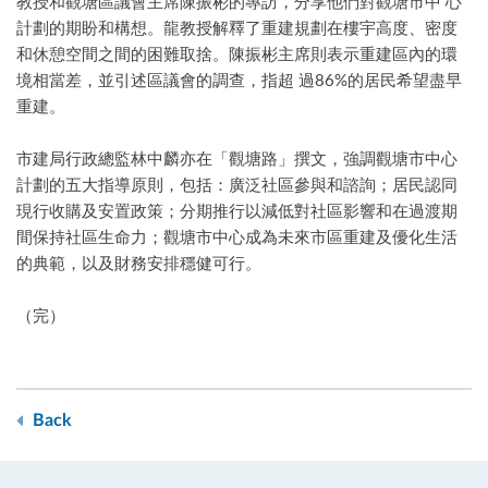
教授和觀塘區議會主席陳振彬的專訪，分享他們對觀塘市中 心
計劃的期盼和構想。龍教授解釋了重建規劃在樓宇高度、密度
和休憩空間之間的困難取捨。陳振彬主席則表示重建區內的環
境相當差，並引述區議會的調查，指超 過86%的居民希望盡早
重建。
市建局行政總監林中麟亦在「觀塘路」撰文，強調觀塘市中心
計劃的五大指導原則，包括：廣泛社區參與和諮詢；居民認同
現行收購及安置政策；分期推行以減低對社區影響和在過渡期
間保持社區生命力；觀塘市中心成為未來市區重建及優化生活
的典範，以及財務安排穩健可行。
（完）
Back