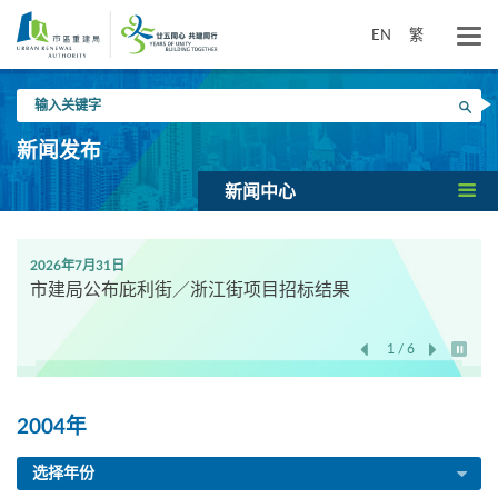
跳
到
EN
繁
主
要
输
内
搜寻
入
容
关
新闻发布
键
字
新闻中心
2026年7月31日
市建局公布庇利街／浙江街项目招标结果
1 / 6
开始/
2004年
选择年份