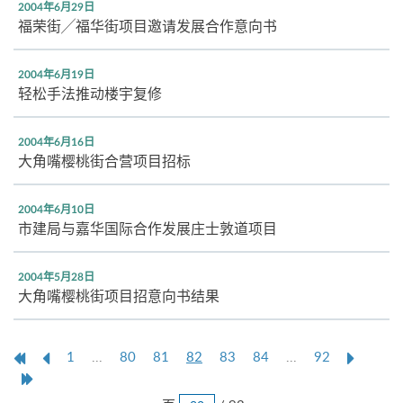
2004年6月29日
福荣街╱福华街项目邀请发展合作意向书
2004年6月19日
轻松手法推动楼宇复修
2004年6月16日
大角嘴樱桃街合营项目招标
2004年6月10日
市建局与嘉华国际合作发展庄士敦道项目
2004年5月28日
大角嘴樱桃街项目招意向书结果
第
上
本
Next
1
...
80
81
82
83
84
...
92
一
一
页
Page
Last
页
页
Page
跳