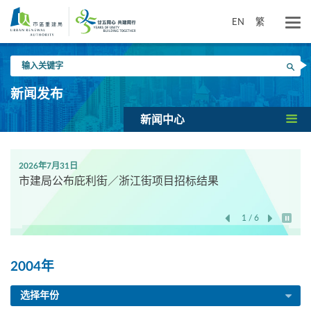
跳
到
EN
繁
主
要
输
内
搜寻
入
容
关
新闻发布
键
字
新闻中心
2026年7月31日
市建局公布庇利街／浙江街项目招标结果
1 / 6
开始/
2004年
选择年份