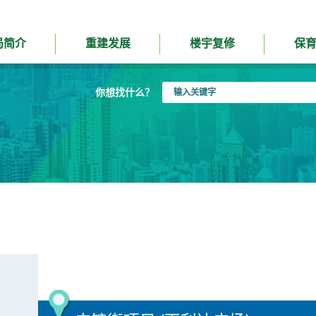
局简介
重建发展
楼宇复修
保
输
你想找什么？
入
关
键
字