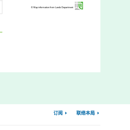
© Map information from Lands Department
订阅
联络本局