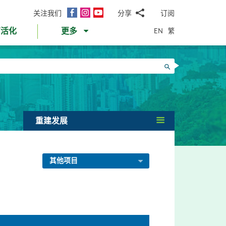
面
Instagram
YouTube
关注我们
分享
订阅
电
书
邮
EN
繁
育活化
更多
WhatsApp
微
面
信
Twitter
搜寻
书
LinkedIn
微
博
重建发展
其他项目