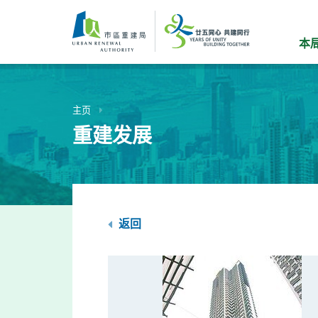
跳
到
主
本
要
内
容
主页
重建发展
返回