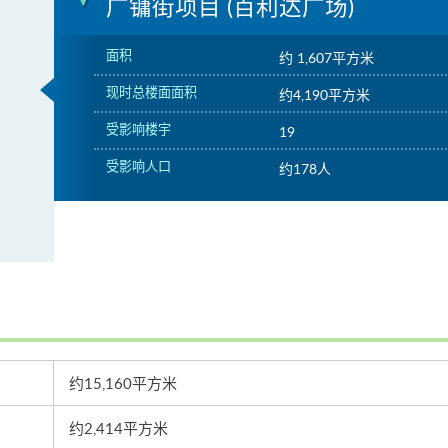
广镛街项目 (百利达广场)
面积
约 1,607平方米
现时总楼面面积
约4,190平方米
受影响楼宇
19
受影响人口
约178人
约15,160平方米
约2,414平方米