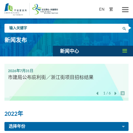
跳
到
EN
繁
主
要
输
内
搜寻
入
容
关
新闻发布
键
字
新闻中心
2026年7月31日
市建局公布庇利街／浙江街项目招标结果
1 / 6
开始/
2022年
选择年份