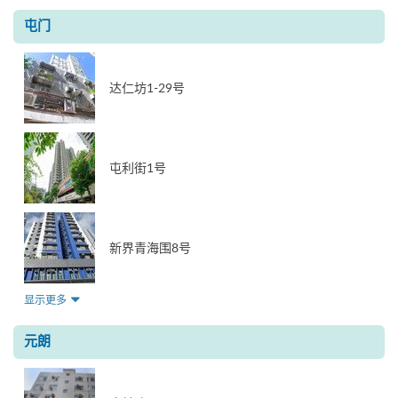
屯门
达仁坊1-29号
屯利街1号
新界青海围8号
显示更多
元朗