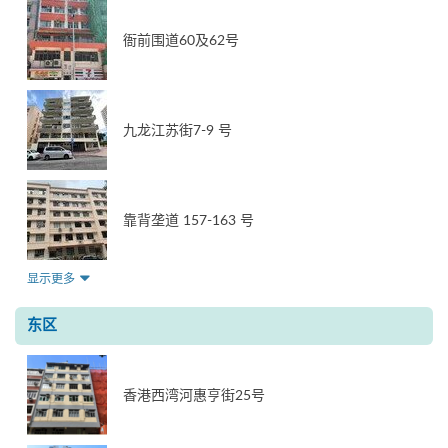
衙前围道60及62号
九龙江苏街7-9 号
靠背垄道 157-163 号
显示更多
东区
香港西湾河惠亨街25号