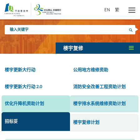
跳
到
EN
繁
主
要
输
内
搜寻
入
容
关
键
楼宇复修
字
楼宇更新大行动
公用地方维修资助
楼宇更新大行动 2.0
消防安全改善工程资助计划
优化升降机资助计划
楼宇排水系统维修资助计划
招标妥
楼宇复修计划