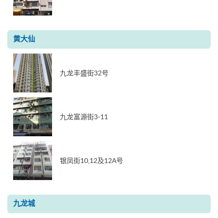
黄大仙
九龙丰盛街32号
九龙富源街3-11
银凤街10,12及12A号
九龙城