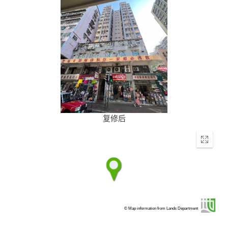
复修后
Enter
fullscr
© Map information from Lands Department