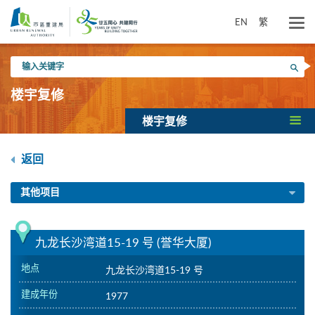
跳
到
EN
繁
主
要
输
内
搜寻
入
容
关
楼宇复修
键
字
楼宇复修
返回
其他项目
九龙长沙湾道15-19 号 (誉华大厦)
地点
九龙长沙湾道15-19 号
建成年份
1977