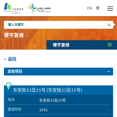
跳
到
EN
繁
主
要
输
内
搜寻
入
容
关
楼宇复修
键
字
楼宇复修
返回
其他项目
东安街13及15号 (东安街13及15号)
地点
东安街13及15号
建成年份
1955