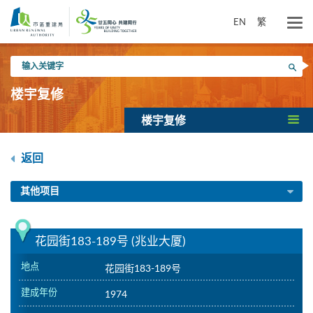
跳
到
EN
繁
主
要
输
内
搜寻
入
容
关
楼宇复修
键
字
楼宇复修
返回
其他项目
花园街183-189号 (兆业大厦)
地点
花园街183-189号
建成年份
1974