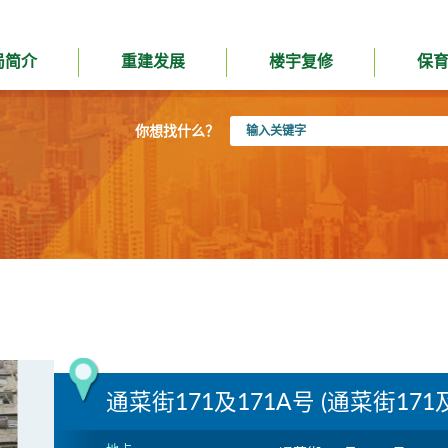
局简介
重建发展
楼宇复修
保
输
你想找什么？
入
关
键
字
通菜街171及171A号 (通菜街171及