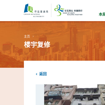
跳
到
主
本
要
内
容
主页
楼宇复修
返回