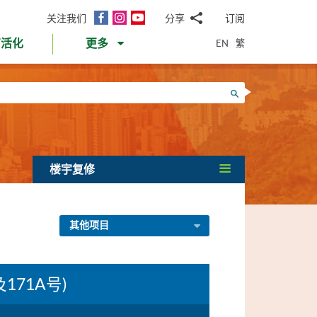
面
Instagram
YouTube
关注我们
分享
订阅
电
书
邮
EN
繁
育活化
更多
WhatsApp
微
面
信
Twitter
搜寻
书
LinkedIn
微
博
楼宇复修
其他项目
171A号)