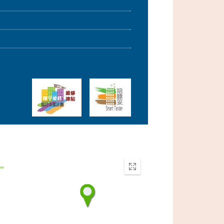
Enter
fullscreen