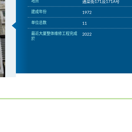
地点
通菜街171及171A号
建成年份
1972
单位总数
11
最近大厦整体维修工程完成
2022
於