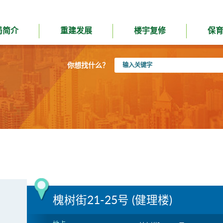
局简介
重建发展
楼宇复修
保
输
你想找什么？
入
关
键
字
槐树街21-25号 (健理楼)