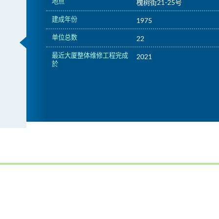
地点
槐树街21-25号
建成年份
1975
单位总数
22
最近大厦整体维修工程完成
2021
於