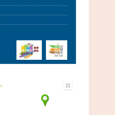
Enter
fullscreen