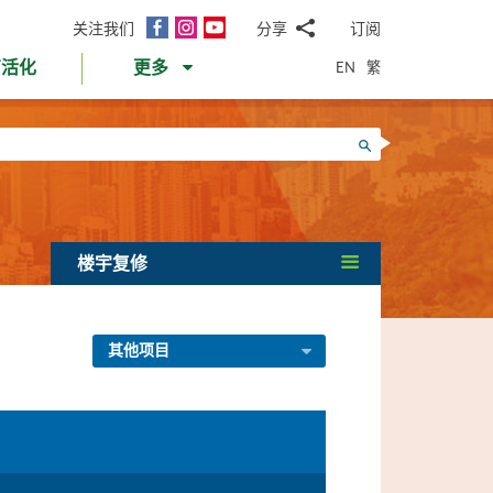
面
Instagram
YouTube
关注我们
分享
订阅
电
书
邮
EN
繁
育活化
更多
WhatsApp
微
面
信
Twitter
搜寻
书
LinkedIn
微
博
楼宇复修
其他项目