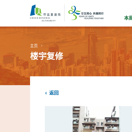
跳
到
主
本
要
内
容
主页
楼宇复修
返回