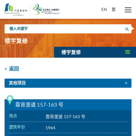
跳
到
EN
繁
主
要
输
内
搜寻
入
容
关
楼宇复修
键
字
楼宇复修
返回
其他项目
靠背垄道 157-163 号
地点
靠背垄道 157-163 号
建筑年份
1964