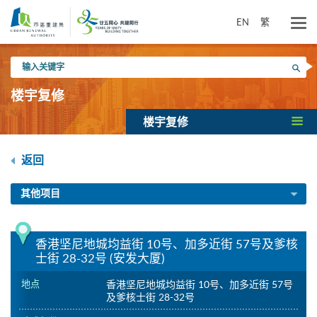
跳
到
EN
繁
主
要
输
内
搜寻
入
容
关
楼宇复修
键
字
楼宇复修
返回
其他项目
香港坚尼地城均益街 10号、加多近街 57号及爹核
士街 28-32号 (安发大厦)
地点
香港坚尼地城均益街 10号、加多近街 57号
及爹核士街 28-32号