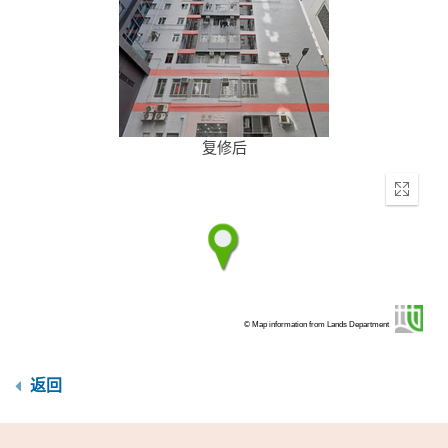
复修后
Enter
fullscr
© Map information from Lands Department
返回