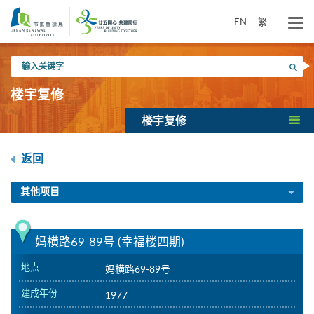
跳
到
EN
繁
主
要
输
内
搜寻
入
容
关
楼宇复修
键
字
楼宇复修
返回
其他项目
妈横路69-89号 (幸福楼四期)
地点
妈横路69-89号
建成年份
1977