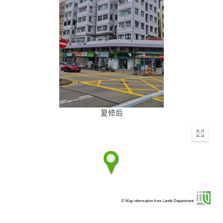
复修后
Enter
fullscr
© Map information from Lands Department