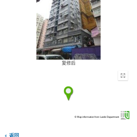
复修后
Enter
fullscr
© Map information from Lands Department
返回