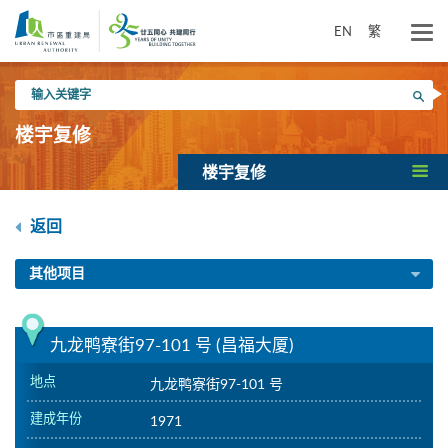
跳
到
EN
繁
主
要
输
内
搜寻
入
容
关
楼宇复修
键
字
楼宇复修
返回
其他项目
九龙鸭寮街97-101 号 (昌福大厦)
地点
九龙鸭寮街97-101 号
建成年份
1971