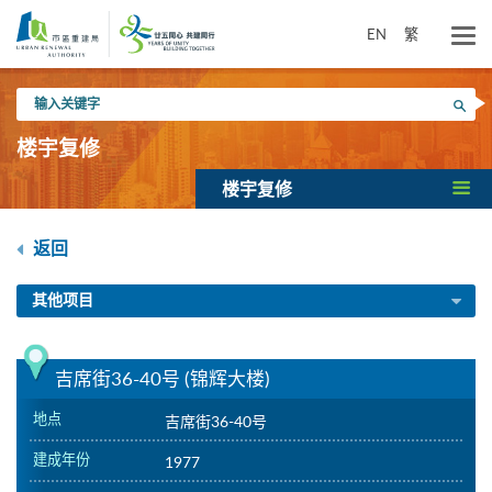
跳
到
EN
繁
主
要
输
内
搜寻
入
容
关
楼宇复修
键
字
楼宇复修
返回
其他项目
吉席街36-40号 (锦辉大楼)
地点
吉席街36-40号
建成年份
1977