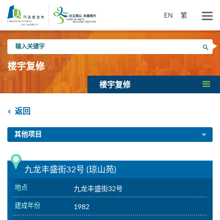
跳
到
EN
繁
主
要
输
内
搜寻
入
容
关
楼宇复修
键
字
楼宇复修
返回
其他项目
九龙丰盛街32号 (琼山苑)
地点
九龙丰盛街32号
建成年份
1982