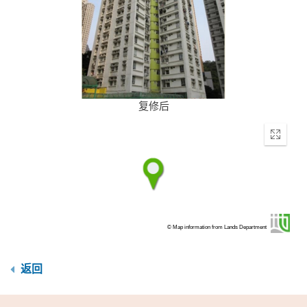
复修后
Enter
fullscr
© Map information from Lands Department
返回