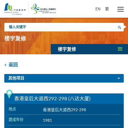
跳
到
EN
繁
主
要
输
内
搜寻
入
容
关
楼宇复修
键
字
楼宇复修
返回
其他项目
香港皇后大道西292-298 (八达大厦)
地点
香港皇后大道西292-298
建成年份
1981