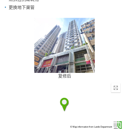
更换地下渠管
复修后
Enter
fullscr
© Map information from Lands Department