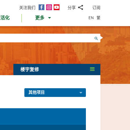
面
Instagram
YouTube
关注我们
分享
订阅
电
书
邮
EN
繁
育活化
更多
WhatsApp
微
面
信
Twitter
搜寻
书
LinkedIn
微
博
楼宇复修
其他项目