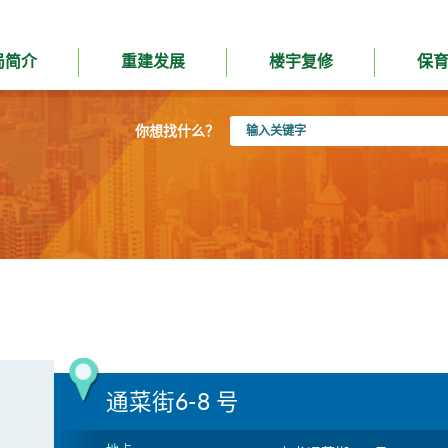
局简介
重建发展
楼宇复修
保
输
你想找什么？
入
关
键
字
通菜街6-8 号