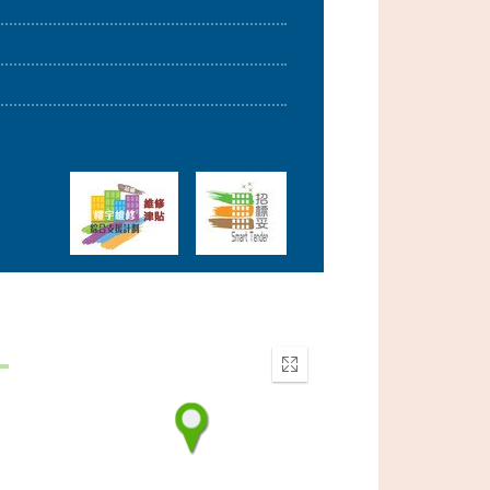
Enter
fullscreen