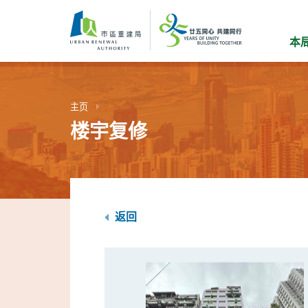
跳
到
主
本
要
内
容
主页
楼宇复修
返回