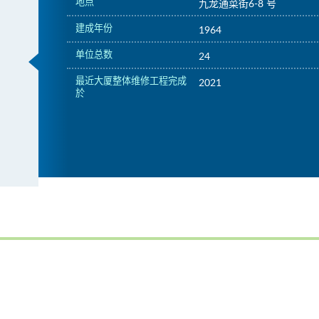
地点
九龙通菜街6-8 号
建成年份
1964
单位总数
24
最近大厦整体维修工程完成
2021
於