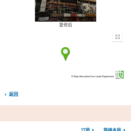
复修后
Enter
fullscr
© Map information from Lands Department
返回
订阅
联络本局