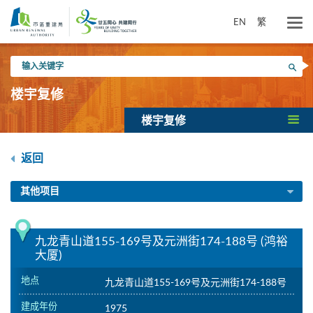
跳
到
EN
繁
主
要
输
内
搜寻
入
容
关
楼宇复修
键
字
楼宇复修
返回
其他项目
九龙青山道155-169号及元洲街174-188号 (鸿裕
大厦)
地点
九龙青山道155-169号及元洲街174-188号
建成年份
1975